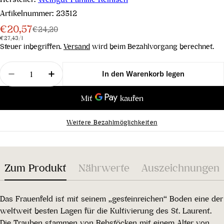
Artikelnummer:
23512
€20,57
Verkaufspreis
Regulärer
€24,20
Stückpreis
pro
€27,43
/
l
Preis
Steuer inbegriffen.
Versand
wird beim Bezahlvorgang berechnet.
Menge
In den Warenkorb legen
Menge für St. Laurent Frauenfeld 2020 verringern
Menge für St. Laurent Frauenfeld 2020 
Weitere Bezahlmöglichkeiten
Zum Produkt
Nährwerte
Auszeichnungen
Das Frauenfeld ist mit seinem „gesteinreichen“ Boden eine der
weltweit besten Lagen für die Kultivierung des St. Laurent.
Die Trauben stammen von Rebstöcken mit einem Alter von