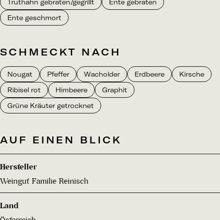
Truthahn gebraten/gegrillt
Ente gebraten
Ente geschmort
SCHMECKT NACH
Nougat
Pfeffer
Wacholder
Erdbeere
Kirsche
Ribisel rot
Himbeere
Graphit
Grüne Kräuter getrocknet
AUF EINEN BLICK
Hersteller
Weingut Familie Reinisch
Land
Österreich