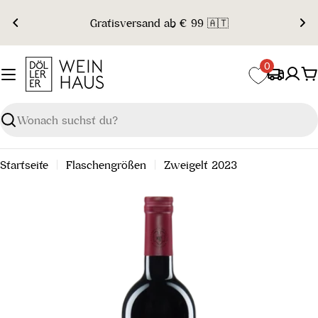
Zum
Gratisversand ab € 99 🇦🇹
Inhalt
springen
0
W
Suchen
Startseite
Flaschengrößen
Zweigelt 2023