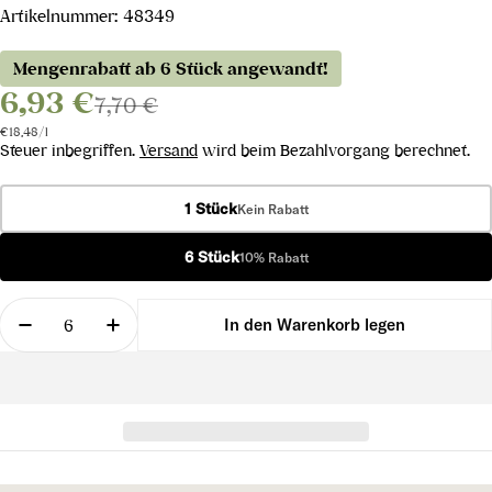
Artikelnummer:
48349
Mengenrabatt ab 6 Stück angewandt!
6,93 €
7,70 €
Stückpreis
pro
€18,48
/
l
Steuer inbegriffen.
Versand
wird beim Bezahlvorgang berechnet.
1 Stück
Kein Rabatt
6 Stück
10% Rabatt
Menge
In den Warenkorb legen
Menge für Zweigelt 2023 verringern
Menge für Zweigelt 2023 erhöhen