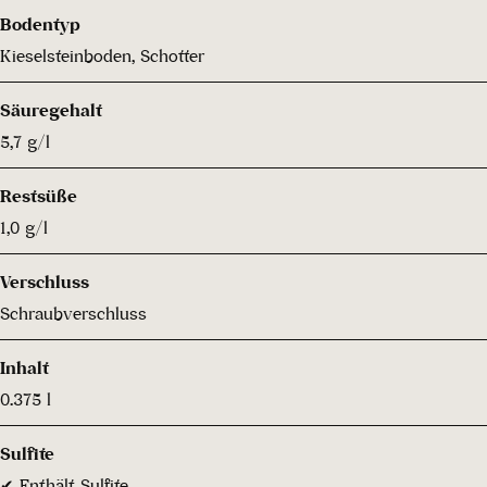
Bodentyp
Kieselsteinboden, Schotter
Säuregehalt
5,7 g/l
Restsüße
1,0 g/l
Verschluss
Schraubverschluss
Inhalt
0.375 l
Sulfite
✔ Enthält Sulfite