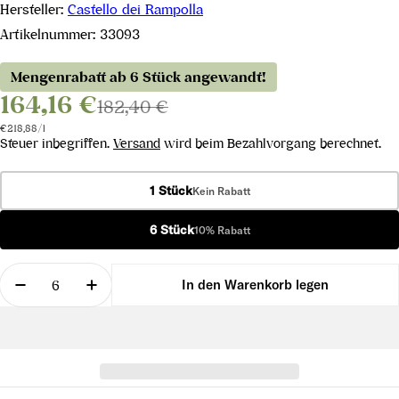
Hersteller:
Castello dei Rampolla
Artikelnummer:
33093
Mengenrabatt ab 6 Stück angewandt!
164,16 €
182,40 €
Stückpreis
pro
€218,88
/
l
Steuer inbegriffen.
Versand
wird beim Bezahlvorgang berechnet.
1 Stück
Kein Rabatt
6 Stück
10% Rabatt
Menge
In den Warenkorb legen
Menge für Vigna d&#39;Alceo Toskana IGT 2017 ve
Menge für Vigna d&#39;Alceo Toskana I