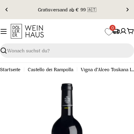
Zum
Gratisversand ab € 99 🇦🇹
Inhalt
springen
0
W
Suchen
Startseite
Castello dei Rampolla
Vigna d'Alceo Toskana IGT 2017