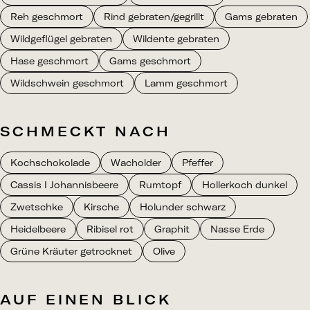
Reh geschmort
Rind gebraten/gegrillt
Gams gebraten
Wildgeflügel gebraten
Wildente gebraten
Hase geschmort
Gams geschmort
Wildschwein geschmort
Lamm geschmort
SCHMECKT NACH
Kochschokolade
Wacholder
Pfeffer
Cassis I Johannisbeere
Rumtopf
Hollerkoch dunkel
Zwetschke
Kirsche
Holunder schwarz
Heidelbeere
Ribisel rot
Graphit
Nasse Erde
Grüne Kräuter getrocknet
Olive
AUF EINEN BLICK