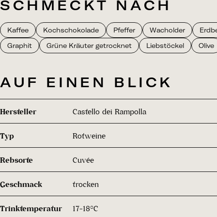
SCHMECKT NACH
Kaffee
Kochschokolade
Pfeffer
Wacholder
Erdb
Graphit
Grüne Kräuter getrocknet
Liebstöckel
Olive
AUF EINEN BLICK
Hersteller
Castello dei Rampolla
Typ
Rotweine
Rebsorte
Cuvée
Geschmack
trocken
Trinktemperatur
17-18°C