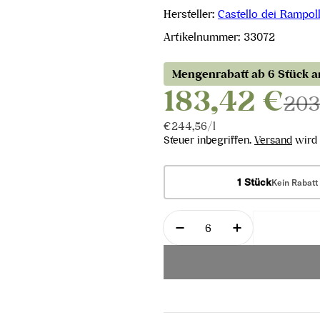
Hersteller:
Castello dei Rampol
Artikelnummer:
33072
Mengenrabatt ab 6 Stück 
183,42 €
203
Stückpreis
pro
€244,56
/
l
Steuer inbegriffen.
Versand
wird 
1 Stück
Kein Rabatt
Menge
Menge für Vigna d&#39
Menge für Vi