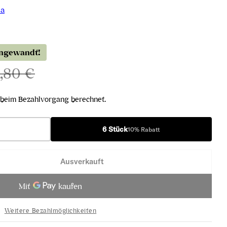
la
angewandt!
,80 €
beim Bezahlvorgang berechnet.
6 Stück
10% Rabatt
Ausverkauft
;Alceo Toskana IGT 2012 verringern
gna d&#39;Alceo Toskana IGT 2012 erhöhen
Weitere Bezahlmöglichkeiten