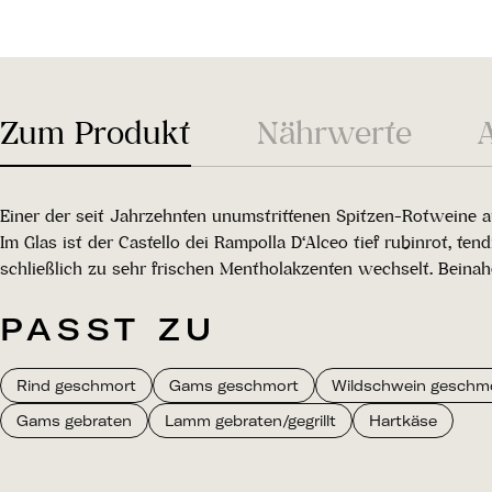
Zum Produkt
Nährwerte
Einer der seit Jahrzehnten unumstrittenen Spitzen-Rotweine aus
Im Glas ist der Castello dei Rampolla D‘Alceo tief rubinrot, t
schließlich zu sehr frischen Mentholakzenten wechselt. Beina
PASST ZU
Rind geschmort
Gams geschmort
Wildschwein geschm
Gams gebraten
Lamm gebraten/gegrillt
Hartkäse