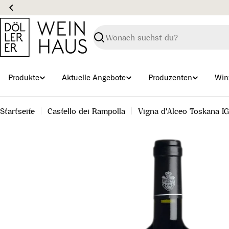
Zum
Inhalt
springen
Suchen
Produkte
Aktuelle Angebote
Produzenten
Win
Startseite
Castello dei Rampolla
Vigna d'Alceo Toskana I