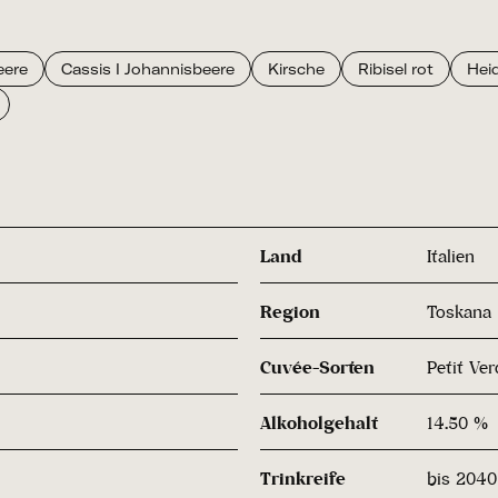
eere
Cassis I Johannisbeere
Kirsche
Ribisel rot
Hei
Land
Italien
Region
Toskana
Cuvée-Sorten
Petit Ve
Alkoholgehalt
14.50 %
Trinkreife
bis 2040