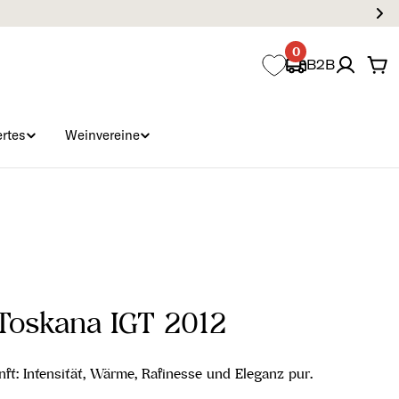
0
B2B
Wa
rtes
Weinvereine
 Toskana IGT 2012
ft: Intensität, Wärme, Rafinesse und Eleganz pur.