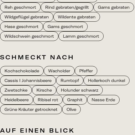
Reh geschmort
Rind gebraten/gegrillt
Gams gebraten
Wildgeflügel gebraten
Wildente gebraten
Hase geschmort
Gams geschmort
Wildschwein geschmort
Lamm geschmort
SCHMECKT NACH
Kochschokolade
Wacholder
Pfeffer
Cassis I Johannisbeere
Rumtopf
Hollerkoch dunkel
Zwetschke
Kirsche
Holunder schwarz
Heidelbeere
Ribisel rot
Graphit
Nasse Erde
Grüne Kräuter getrocknet
Olive
AUF EINEN BLICK