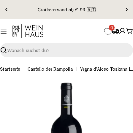
Zum
Gratisversand ab € 99 🇦🇹
Inhalt
springen
0
W
Suchen
Startseite
Castello dei Rampolla
Vigna d'Alceo Toskana IGT 2015