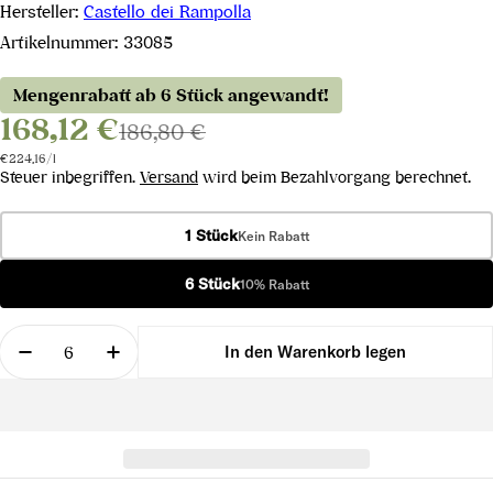
Hersteller:
Castello dei Rampolla
Artikelnummer:
33085
Mengenrabatt ab 6 Stück angewandt!
168,12 €
186,80 €
Stückpreis
pro
€224,16
/
l
Steuer inbegriffen.
Versand
wird beim Bezahlvorgang berechnet.
1 Stück
Kein Rabatt
6 Stück
10% Rabatt
Menge
In den Warenkorb legen
Menge für Vigna d&#39;Alceo Toskana IGT 2015 ve
Menge für Vigna d&#39;Alceo Toskana I