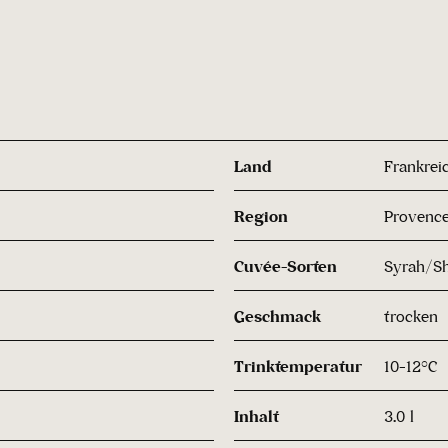
Land
Frankrei
Region
Provenc
Cuvée-Sorten
Syrah/Sh
Geschmack
trocken
Trinktemperatur
10-12°C
Inhalt
3.0 l