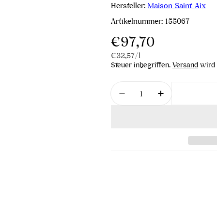
Hersteller:
Maison Saint Aix
Artikelnummer:
155067
Regulärer
€97,70
Stückpreis
pro
€32,57
/
l
Preis
Steuer inbegriffen.
Versand
wird 
Menge
Menge für Rosé Aix 202
Menge für Ro