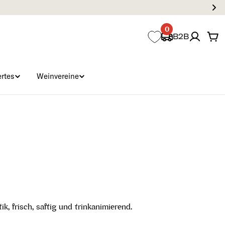
0
B2B
Wa
rtes
Weinvereine
, frisch, saftig und trinkanimierend.