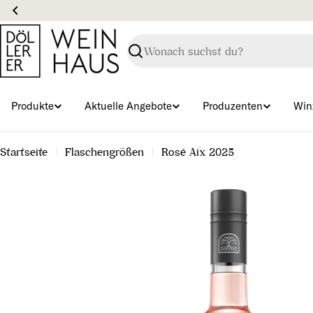
Zum
Inhalt
springen
Suchen
Produkte
Aktuelle Angebote
Produzenten
Win
Startseite
Flaschengrößen
Rosé Aix 2025