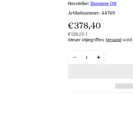
Hersteller:
Domaine Ott
Artikelnummer:
44769
Regulärer
€378,40
Stückpreis
pro
€126,13
/
l
Preis
Steuer inbegriffen.
Versand
wird 
Menge
Menge für Clos Mireill
Menge für Clo