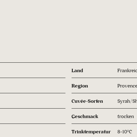
Land
Frankrei
Region
Provenc
Cuvée-Sorten
Syrah/Sh
Geschmack
trocken
Trinktemperatur
8-10°C