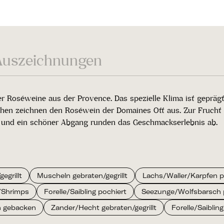
Auszeichnungen
tiger Roséweine aus der Provence. Das spezielle Klima ist ge
hen zeichnen den Roséwein der Domaines Ott aus. Zur Frucht g
e und ein schöner Abgang runden das Geschmackserlebnis ab.
egrillt
Muscheln gebraten/gegrillt
Lachs/Waller/Karpfen p
/Shrimps
Forelle/Saibling pochiert
Seezunge/Wolfsbarsch 
n gebacken
Zander/Hecht gebraten/gegrillt
Forelle/Saibling