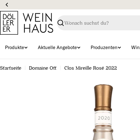
Zum
Inhalt
springen
Suchen
Produkte
Aktuelle Angebote
Produzenten
Win
Startseite
Domaine Ott
Clos Mireille Rosé 2022