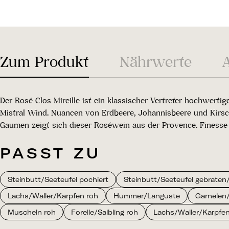
Zum Produkt
Nährwerte
Der Rosé Clos Mireille ist ein klassischer Vertreter hochwer
Mistral Wind. Nuancen von Erdbeere, Johannisbeere und Kirsc
Gaumen zeigt sich dieser Roséwein aus der Provence. Finess
PASST ZU
Steinbutt/Seeteufel pochiert
Steinbutt/Seeteufel gebraten/g
Lachs/Waller/Karpfen roh
Hummer/Languste
Garnelen
Muscheln roh
Forelle/Saibling roh
Lachs/Waller/Karpfe