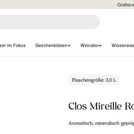
Gratisversand ab € 99 🇦🇹
zer im Fokus
Geschenkideen
Weinabo
Wissenswe
Flaschengröße: 3.0 L
Clos Mireille 
Aromatisch, mineralisch gepr