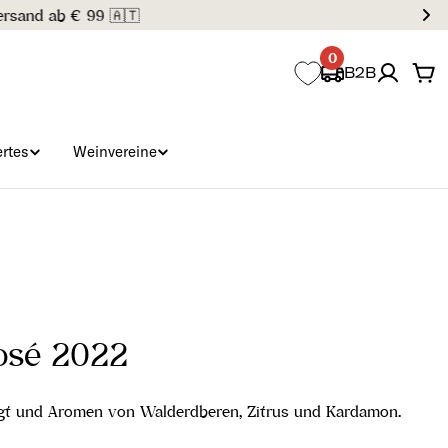
0
B2B
Wa
rtes
Weinvereine
Rosé 2022
ägt und Aromen von Walderdberen, Zitrus und Kardamon.