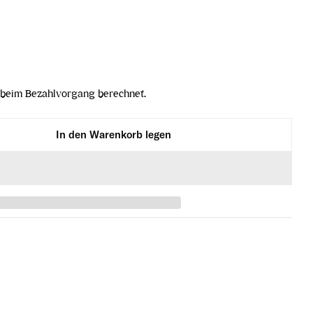
beim Bezahlvorgang berechnet.
In den Warenkorb legen
e Rosé 2022 verringern
s Mireille Rosé 2022 erhöhen