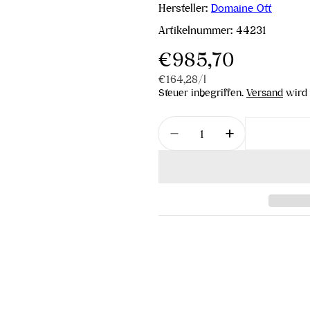
Hersteller:
Domaine Ott
Artikelnummer:
44231
Regulärer
€985,70
Stückpreis
pro
€164,28
/
l
Preis
Steuer inbegriffen.
Versand
wird 
Menge
Menge für Clos Mireill
Menge für Clo