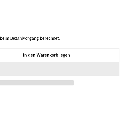
beim Bezahlvorgang berechnet.
In den Warenkorb legen
e Rosé 2022 verringern
s Mireille Rosé 2022 erhöhen