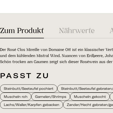
Zum Produkt
Nährwerte
Der Rosé Clos Mireille von Domaine Ott ist ein klassischer V
und dem kühlenden Mistral Wind. Nuancen von Erdbeere, Johan
Schön trocken am Gaumen zeigt sich dieser Roséwein aus der
PASST ZU
Steinbutt/Seeteufel pochiert
Steinbutt/Seeteufel gebraten/g
Muscheln roh
Garnelen/Shrimps
Muscheln gekocht
Lachs/Waller/Karpfen gebacken
Zander/Hecht gebraten/gegr