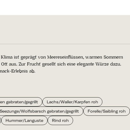
lle Klima ist geprägt von Meereseinflüssen, warmen Sommern
t aus. Zur Frucht gesellt sich eine elegante Würze dazu.
ack-Erlebnis ab.
n gebraten/gegrillt
Lachs/Waller/Karpfen roh
Seezunge/Wolfsbarsch gebraten/gegrillt
Forelle/Saibling roh
Hummer/Languste
Rind roh