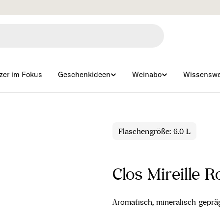
Gratisversand ab € 99 🇦🇹
zer im Fokus
Geschenkideen
Weinabo
Wissenswe
Flaschengröße: 6.0 L
Clos Mireille 
Aromatisch, mineralisch gepr