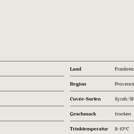
Land
Frankrei
Region
Provenc
Cuvée-Sorten
Syrah/Sh
Geschmack
trocken
Trinktemperatur
8-10°C