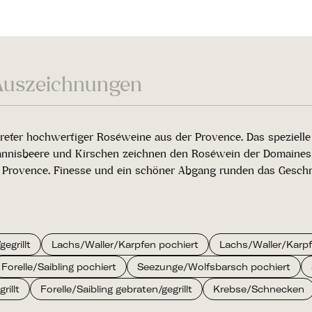
Auszeichnungen
ertreter hochwertiger Roséweine aus der Provence. Das spezie
nisbeere und Kirschen zeichnen den Roséwein der Domaines Ot
 Provence. Finesse und ein schöner Abgang runden das Geschm
egrillt
Lachs/Waller/Karpfen pochiert
Lachs/Waller/Karpfe
Forelle/Saibling pochiert
Seezunge/Wolfsbarsch pochiert
illt
Forelle/Saibling gebraten/gegrillt
Krebse/Schnecken