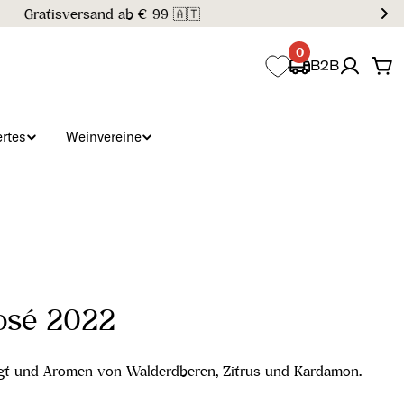
0
B2B
Wa
rtes
Weinvereine
Rosé 2022
ägt und Aromen von Walderdberen, Zitrus und Kardamon.