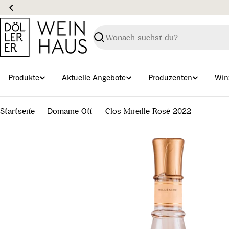
Zum
Inhalt
springen
Suchen
Produkte
Aktuelle Angebote
Produzenten
Win
Startseite
Domaine Ott
Clos Mireille Rosé 2022