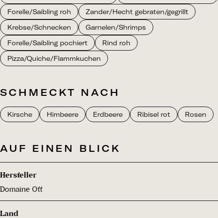
Forelle/Saibling roh
Zander/Hecht gebraten/gegrillt
Krebse/Schnecken
Garnelen/Shrimps
Forelle/Saibling pochiert
Rind roh
Pizza/Quiche/Flammkuchen
SCHMECKT NACH
Kirsche
Himbeere
Erdbeere
Ribisel rot
Rosen
AUF EINEN BLICK
Hersteller
Domaine Ott
Land