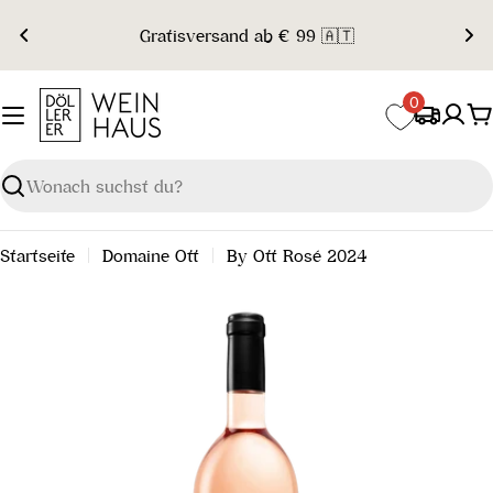
Zum
Gratisversand ab € 99 🇦🇹
Inhalt
springen
0
W
Suchen
Startseite
Domaine Ott
By Ott Rosé 2024