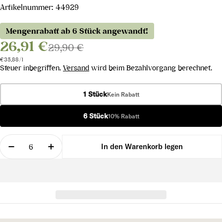
Artikelnummer:
44929
Mengenrabatt ab 6 Stück angewandt!
26,91 €
29,90 €
Stückpreis
pro
€35,88
/
l
Steuer inbegriffen.
Versand
wird beim Bezahlvorgang berechnet.
1 Stück
Kein Rabatt
6 Stück
10% Rabatt
Menge
In den Warenkorb legen
Menge für By Ott Rosé 2024 verringern
Menge für By Ott Rosé 2024 erhöhen