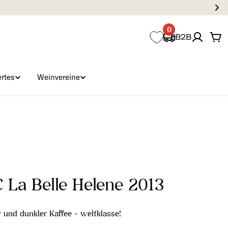
0
B2B
Wa
rtes
Weinvereine
 La Belle Helene 2013
er und dunkler Kaffee - weltklasse!