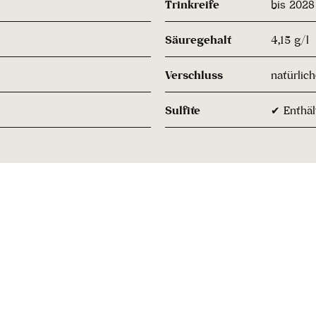
Trinkreife
bis 2028
Säuregehalt
4,15 g/l
Verschluss
natürlic
Sulfite
✔ Enthält