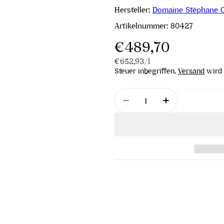
Hersteller:
Domaine Stéphane O
Artikelnummer:
80427
Regulärer
€489,70
Stückpreis
pro
€652,93
/
l
Preis
Steuer inbegriffen.
Versand
wird 
Menge
Menge für Cote-Rotie A
Menge für Co