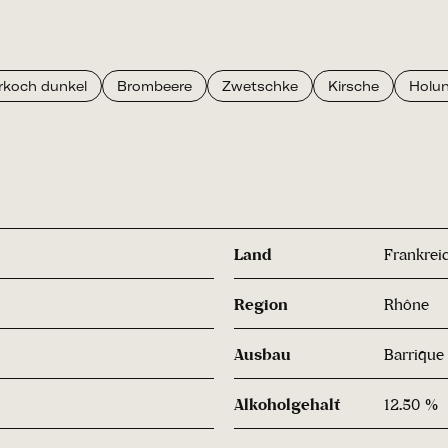
erkoch dunkel
Brombeere
Zwetschke
Kirsche
Holun
Land
Frankrei
Region
Rhône
Ausbau
Barrique
Alkoholgehalt
12.50 %