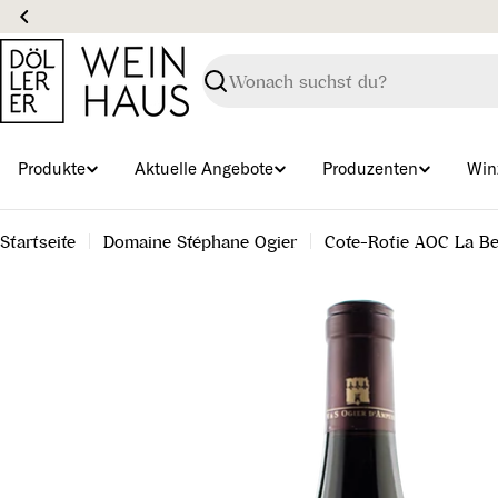
Zum
Inhalt
springen
Suchen
Produkte
Aktuelle Angebote
Produzenten
Win
Startseite
Domaine Stéphane Ogier
Cote-Rotie AOC La Be