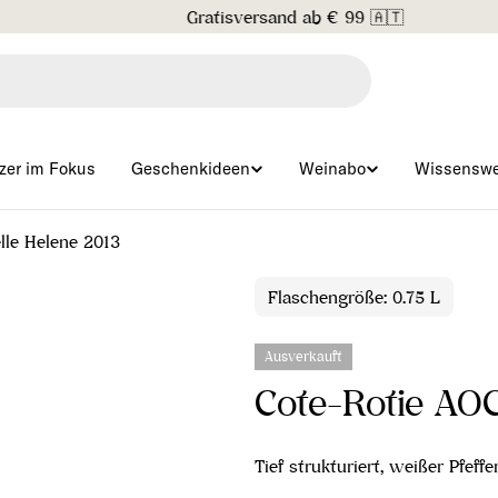
Gratisversand ab € 99 🇦🇹
zer im Fokus
Geschenkideen
Weinabo
Wissenswe
lle Helene 2013
Flaschengröße: 0.75 L
Ausverkauft
Cote-Rotie AOC
Tief strukturiert, weißer Pfeff