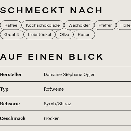
SCHMECKT NACH
Kaffee
Kochschokolade
Wacholder
Pfeffer
Holl
Graphit
Liebstöckel
Olive
Rosen
AUF EINEN BLICK
Hersteller
Domaine Stéphane Ogier
Typ
Rotweine
Rebsorte
Syrah/Shiraz
Geschmack
trocken