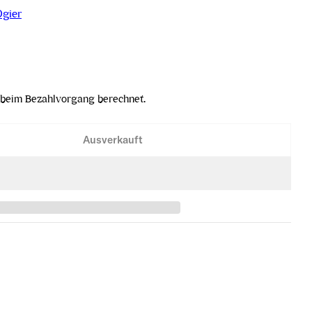
gier
beim Bezahlvorgang berechnet.
Ausverkauft
OC La Belle Helene 2013 verringern
te-Rotie AOC La Belle Helene 2013 erhöhen