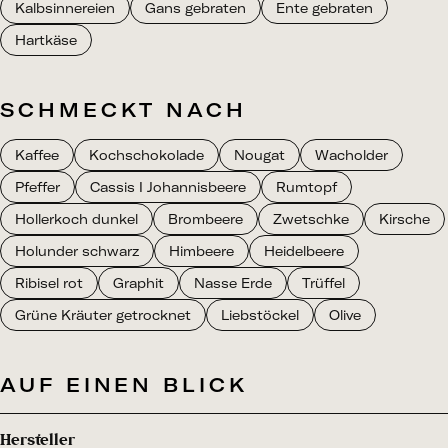
Kalbsinnereien
Gans gebraten
Ente gebraten
Hartkäse
SCHMECKT NACH
Kaffee
Kochschokolade
Nougat
Wacholder
Pfeffer
Cassis I Johannisbeere
Rumtopf
Hollerkoch dunkel
Brombeere
Zwetschke
Kirsche
Holunder schwarz
Himbeere
Heidelbeere
Ribisel rot
Graphit
Nasse Erde
Trüffel
Grüne Kräuter getrocknet
Liebstöckel
Olive
AUF EINEN BLICK
Hersteller