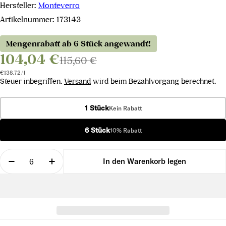
Hersteller:
Monteverro
Artikelnummer:
173143
Mengenrabatt ab 6 Stück angewandt!
104,04 €
115,60 €
Stückpreis
pro
€138,72
/
l
Steuer inbegriffen.
Versand
wird beim Bezahlvorgang berechnet.
1 Stück
Kein Rabatt
6 Stück
10% Rabatt
Menge
In den Warenkorb legen
Menge für Tinata IGT 2020 verringern
Menge für Tinata IGT 2020 erhöhen