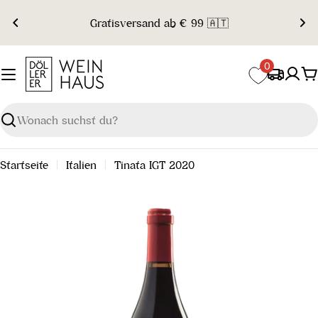
Zum
Gratisversand ab € 99 🇦🇹
Inhalt
springen
0
W
Suchen
Startseite
Italien
Tinata IGT 2020