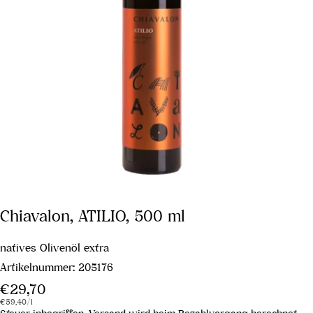
Chiavalon, ATILIO, 500 ml
natives Olivenöl extra
Artikelnummer:
205176
Regulärer
€29,70
Stückpreis
pro
Preis
€59,40
/
l