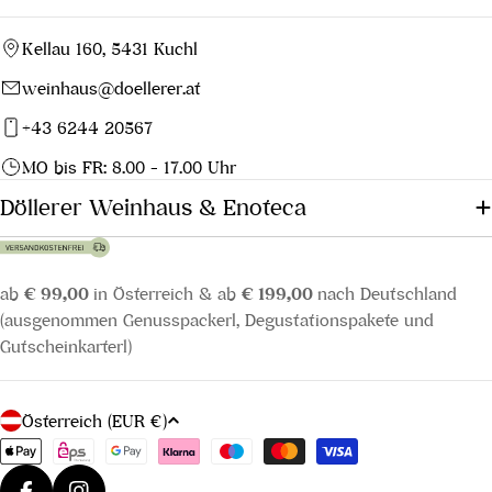
Kellau 160, 5431 Kuchl
weinhaus@doellerer.at
+43 6244 20567
MO bis FR: 8.00 - 17.00 Uhr
Döllerer Weinhaus & Enoteca
ab
€ 99,00
in Österreich & ab
€ 199,00
nach Deutschland
(ausgenommen Genusspackerl, Degustationspakete und
Gutscheinkarterl)
L
Österreich (EUR €)
a
Zahlungsmethoden
n