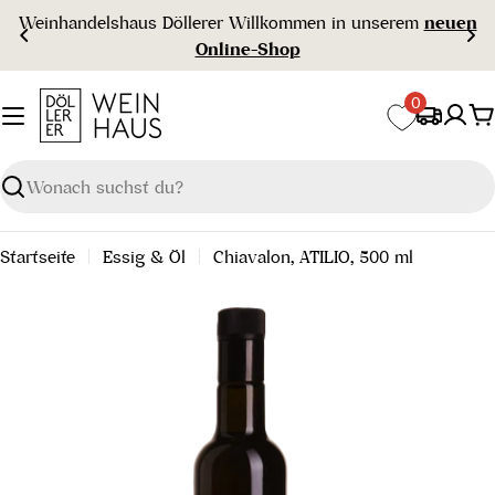
Zum
ommen in unserem
neuen
Gratisversand ab 
Inhalt
op
springen
0
W
Suchen
Startseite
Essig & Öl
Chiavalon, ATILIO, 500 ml