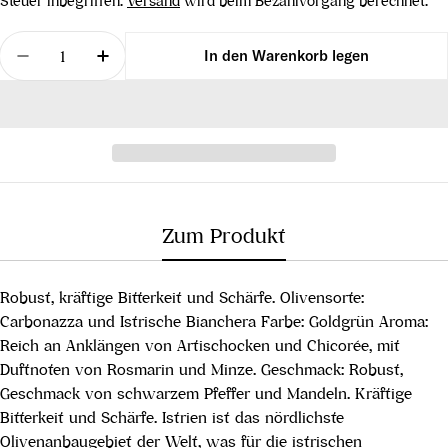
Steuer inbegriffen.
Versand
wird beim Bezahlvorgang berechnet.
Menge
In den Warenkorb legen
Menge für Chiavalon, ATILIO, 500 ml verringern
Menge für Chiavalon, ATILIO, 500 ml er
Zum Produkt
Robust, kräftige Bitterkeit und Schärfe. Olivensorte:
Carbonazza und Istrische Bianchera Farbe: Goldgrün Aroma:
Reich an Anklängen von Artischocken und Chicorée, mit
Duftnoten von Rosmarin und Minze. Geschmack: Robust,
Geschmack von schwarzem Pfeffer und Mandeln. Kräftige
Bitterkeit und Schärfe. Istrien ist das nördlichste
Olivenanbaugebiet der Welt, was für die istrischen