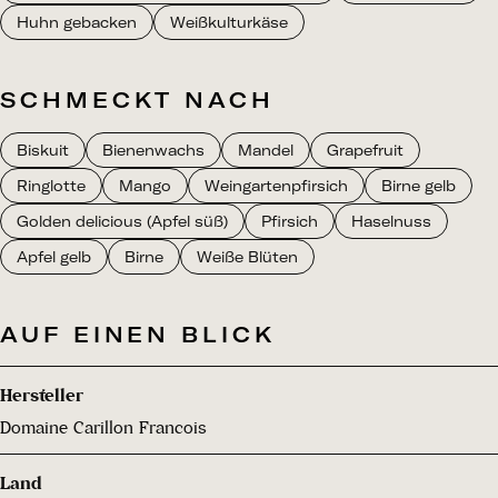
Huhn gebacken
Weißkulturkäse
SCHMECKT NACH
Biskuit
Bienenwachs
Mandel
Grapefruit
Ringlotte
Mango
Weingartenpfirsich
Birne gelb
Golden delicious (Apfel süß)
Pfirsich
Haselnuss
Apfel gelb
Birne
Weiße Blüten
AUF EINEN BLICK
Hersteller
Domaine Carillon Francois
Land