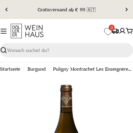
Zum
Gratisversand ab € 99 🇦🇹
Inhalt
springen
0
W
Suchen
Startseite
Burgund
Puligny Montrachet Les Enseignères 2020