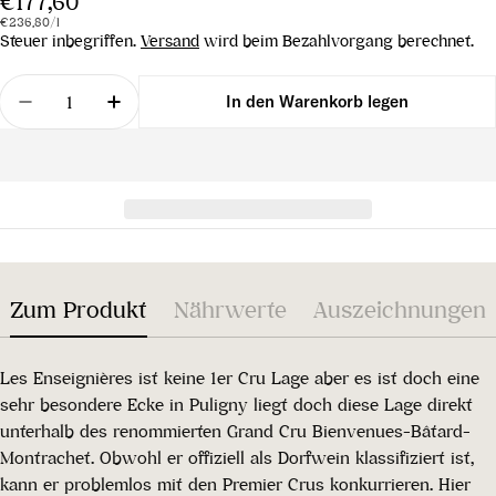
Regulärer
€177,60
Stückpreis
pro
Preis
€236,80
/
l
Steuer inbegriffen.
Versand
wird beim Bezahlvorgang berechnet.
Menge
In den Warenkorb legen
Menge für Puligny Montrachet Les Enseignères 20
Menge für Puligny Montrachet Les Ense
Zum Produkt
Nährwerte
Auszeichnungen
Les Enseignières ist keine 1er Cru Lage aber es ist doch eine
sehr besondere Ecke in Puligny liegt doch diese Lage direkt
unterhalb des renommierten Grand Cru Bienvenues-Bâtard-
Montrachet. Obwohl er offiziell als Dorfwein klassifiziert ist,
kann er problemlos mit den Premier Crus konkurrieren. Hier