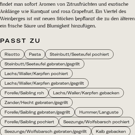
findet man sofort Aromen von Zitrusfrüchten und exotische
Anklänge wie Kumquat und rosa Grapefruit. Ein Viertel des
Weinberges ist mit neuen Stöcken bepflanzt die zu den älteren
ein frische Säure und Blumigkeit hinzufügen.
PASST ZU
Risotto
Pasta
Steinbutt/Seeteufel pochiert
Steinbutt/Seeteufel gebraten/gegrillt
Lachs/Waller/Karpfen pochiert
Lachs/Waller/Karpfen gebraten/gegrillt
Forelle/Saibling roh
Lachs/Waller/Karpfen gebacken
Zander/Hecht gebraten/gegrillt
Forelle/Saibling gebraten/gegrillt
Hummer/Languste
Forelle/Saibling pochiert
Seezunge/Wolfsbarsch pochiert
Seezunge/Wolfsbarsch gebraten/gegrillt
Kalb gebacken