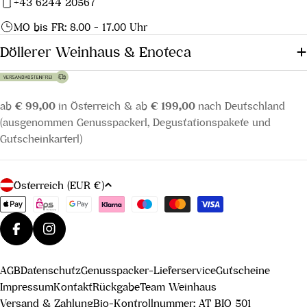
+43 6244 20567
MO bis FR: 8.00 - 17.00 Uhr
Döllerer Weinhaus & Enoteca
ab
€ 99,00
in Österreich & ab
€ 199,00
nach Deutschland
(ausgenommen Genusspackerl, Degustationspakete und
Gutscheinkarterl)
L
Österreich (EUR €)
a
Zahlungsmethoden
n
d
Facebook
Instagram
/
AGB
Datenschutz
Genusspacker-Lieferservice
Gutscheine
R
Impressum
Kontakt
Rückgabe
Team Weinhaus
e
Versand & Zahlung
Bio-Kontrollnummer: AT BIO 501