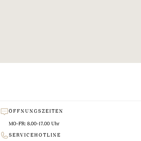
l
u
n
g
:
ÖFFNUNGSZEITEN
MO-FR: 8.00-17.00 Uhr
SERVICEHOTLINE