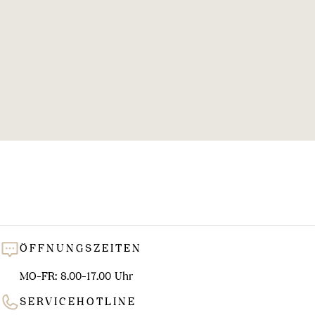
l
u
n
g
:
ÖFFNUNGSZEITEN
MO-FR: 8.00-17.00 Uhr
SERVICEHOTLINE