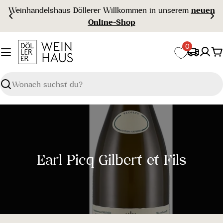
Zum
Weinhandelshaus Döllerer Willkommen in unserem
neuen
Inhalt
Online-Shop
springen
0
W
Suchen
S
Earl Picq Gilbert et Fils
a
m
m