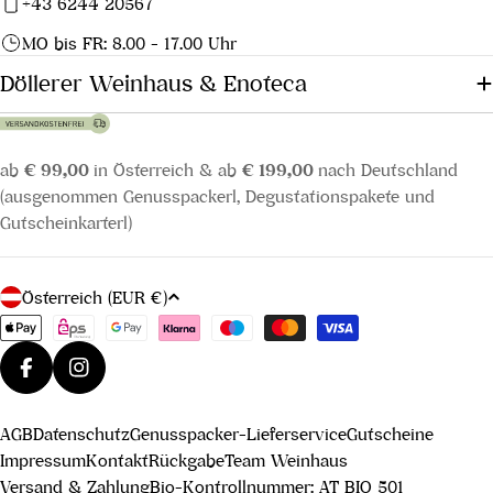
+43 6244 20567
MO bis FR: 8.00 - 17.00 Uhr
Döllerer Weinhaus & Enoteca
ab
€ 99,00
in Österreich & ab
€ 199,00
nach Deutschland
(ausgenommen Genusspackerl, Degustationspakete und
Gutscheinkarterl)
L
Österreich (EUR €)
a
Zahlungsmethoden
n
d
Facebook
Instagram
/
AGB
Datenschutz
Genusspacker-Lieferservice
Gutscheine
R
Impressum
Kontakt
Rückgabe
Team Weinhaus
e
Versand & Zahlung
Bio-Kontrollnummer: AT BIO 501