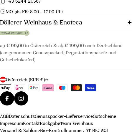
+43 6244 20567
MO bis FR: 8.00 - 17.00 Uhr
Döllerer Weinhaus & Enoteca
ab
€ 99,00
in Österreich & ab
€ 199,00
nach Deutschland
(ausgenommen Genusspackerl, Degustationspakete und
Gutscheinkarterl)
L
Österreich (EUR €)
a
Zahlungsmethoden
n
d
Facebook
Instagram
/
AGB
Datenschutz
Genusspacker-Lieferservice
Gutscheine
R
Impressum
Kontakt
Rückgabe
Team Weinhaus
e
Versand & Zahlung
Bio-Kontrollnummer: AT BIO 501