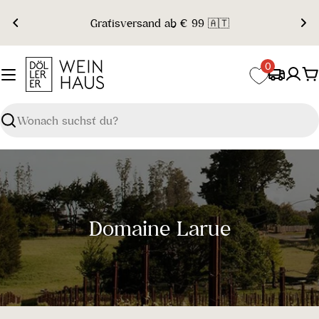
Zum
Gratisversand ab € 99 🇦🇹
Inhalt
springen
0
W
Suchen
S
Domaine Larue
a
m
m