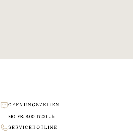
l
u
n
g
:
ÖFFNUNGSZEITEN
MO-FR: 8.00-17.00 Uhr
SERVICEHOTLINE