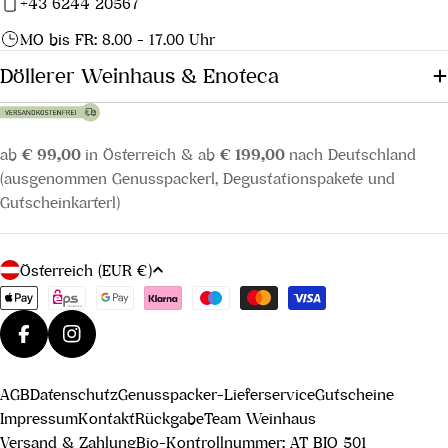
+43 6244 20567
MO bis FR: 8.00 - 17.00 Uhr
Döllerer Weinhaus & Enoteca
ab
€ 99,00
in Österreich & ab
€ 199,00
nach Deutschland
(ausgenommen Genusspackerl, Degustationspakete und
Gutscheinkarterl)
L
Österreich (EUR €)
a
Zahlungsmethoden
n
d
Facebook
Instagram
/
AGB
Datenschutz
Genusspacker-Lieferservice
Gutscheine
R
Impressum
Kontakt
Rückgabe
Team Weinhaus
e
Versand & Zahlung
Bio-Kontrollnummer: AT BIO 501