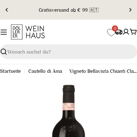
Zum
Gratisversand ab € 99 🇦🇹
Inhalt
springen
0
W
Suchen
Startseite
Castello di Ama
Vigneto Bellavista Chianti Classico Gran Selezione DOCG 2019