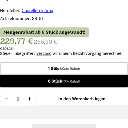
Hersteller:
Castello di Ama
Artikelnummer:
88161
Mengenrabatt ab 6 Stück angewandt!
229,77 €
255,30 €
Stückpreis
pro
€306,36
/
l
Steuer inbegriffen.
Versand
wird beim Bezahlvorgang berechnet.
1 Stück
Kein Rabatt
6 Stück
10% Rabatt
Menge
In den Warenkorb legen
Menge für Vigneto Bellavista Chianti Classico Gr
Menge für Vigneto Bellavista Chianti C