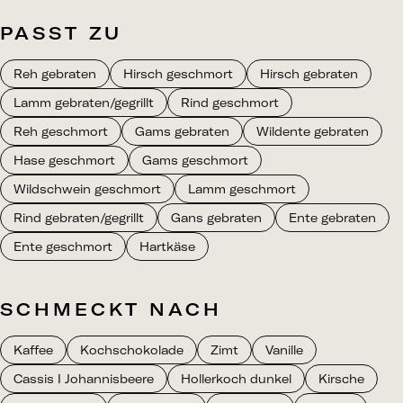
PASST ZU
Reh gebraten
Hirsch geschmort
Hirsch gebraten
Lamm gebraten/gegrillt
Rind geschmort
Reh geschmort
Gams gebraten
Wildente gebraten
Hase geschmort
Gams geschmort
Wildschwein geschmort
Lamm geschmort
Rind gebraten/gegrillt
Gans gebraten
Ente gebraten
Ente geschmort
Hartkäse
SCHMECKT NACH
Kaffee
Kochschokolade
Zimt
Vanille
Cassis I Johannisbeere
Hollerkoch dunkel
Kirsche