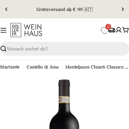
Zum
Gratisversand ab € 99 🇦🇹
Inhalt
springen
0
W
Suchen
Startseite
Castello di Ama
Montebuoni Chianti Classico Riserva DOCG 2021