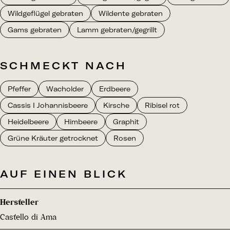
Wildgeflügel gebraten
Wildente gebraten
Gams gebraten
Lamm gebraten/gegrillt
SCHMECKT NACH
Pfeffer
Wacholder
Erdbeere
Cassis I Johannisbeere
Kirsche
Ribisel rot
Heidelbeere
Himbeere
Graphit
Grüne Kräuter getrocknet
Rosen
AUF EINEN BLICK
Hersteller
Castello di Ama