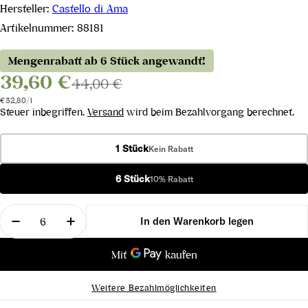
Hersteller:
Castello di Ama
Artikelnummer:
88181
Mengenrabatt ab 6 Stück angewandt!
39,60 €
44,00 €
Stückpreis
pro
€52,80
/
l
Steuer inbegriffen.
Versand
wird beim Bezahlvorgang berechnet.
1 Stück
Kein Rabatt
6 Stück
10% Rabatt
Menge
In den Warenkorb legen
Menge für Montebuoni Chianti Classico Riserva D
Menge für Montebuoni Chianti Classico
Weitere Bezahlmöglichkeiten