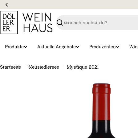
Zum
Inhalt
springen
Suchen
Produkte
Aktuelle Angebote
Produzenten
Win
Startseite
Neusiedlersee
Mystique 2021