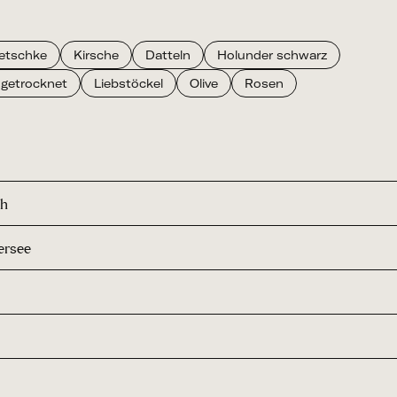
etschke
Kirsche
Datteln
Holunder schwarz
 getrocknet
Liebstöckel
Olive
Rosen
ch
ersee