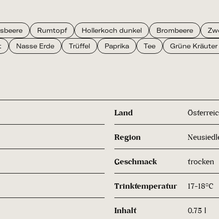
isbeere
Rumtopf
Hollerkoch dunkel
Brombeere
Zw
t
Nasse Erde
Trüffel
Paprika
Tee
Grüne Kräuter
Land
Österrei
Region
Neusiedl
Geschmack
trocken
Trinktemperatur
17-18°C
Inhalt
0.75 l