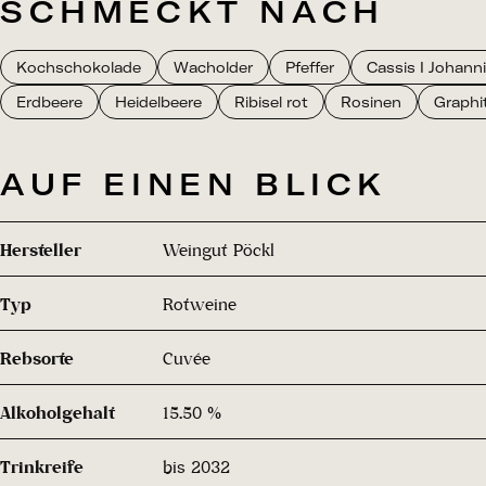
SCHMECKT NACH
Kochschokolade
Wacholder
Pfeffer
Cassis I Johann
Erdbeere
Heidelbeere
Ribisel rot
Rosinen
Graphi
AUF EINEN BLICK
Hersteller
Weingut Pöckl
Typ
Rotweine
Rebsorte
Cuvée
Alkoholgehalt
15.50 %
Trinkreife
bis 2032