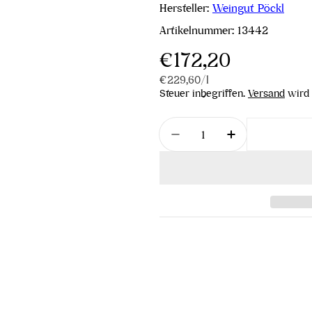
Hersteller:
Weingut Pöckl
Artikelnummer:
13442
Regulärer
€172,20
Stückpreis
pro
€229,60
/
l
Preis
Steuer inbegriffen.
Versand
wird 
Menge
Menge für Mystique 20
Menge für My