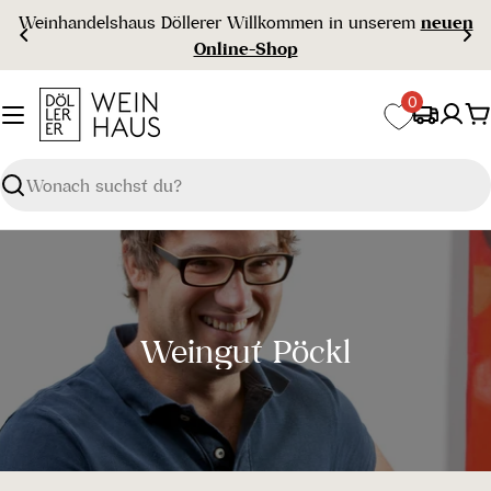
Zum
Weinhandelshaus Döllerer Willkommen in unserem
neuen
Inhalt
Online-Shop
springen
0
W
Suchen
S
Weingut Pöckl
a
m
m