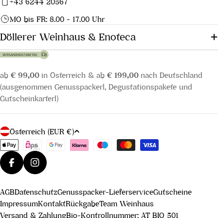
+43 6244 20567
MO bis FR: 8.00 - 17.00 Uhr
Döllerer Weinhaus & Enoteca
ab
€ 99,00
in Österreich & ab
€ 199,00
nach Deutschland
(ausgenommen Genusspackerl, Degustationspakete und
Gutscheinkarterl)
L
Österreich (EUR €)
a
Zahlungsmethoden
n
d
Facebook
Instagram
/
AGB
Datenschutz
Genusspacker-Lieferservice
Gutscheine
R
Impressum
Kontakt
Rückgabe
Team Weinhaus
e
Versand & Zahlung
Bio-Kontrollnummer: AT BIO 501