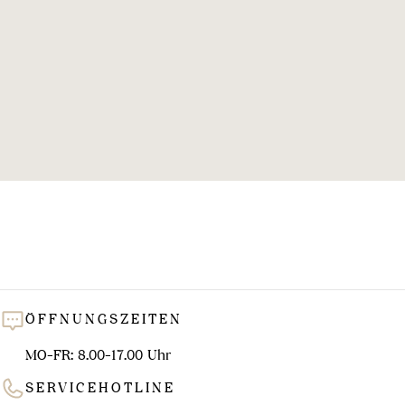
l
u
n
g
:
ÖFFNUNGSZEITEN
MO-FR: 8.00-17.00 Uhr
SERVICEHOTLINE