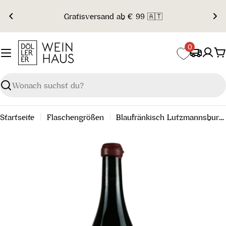
Zum
Gratisversand ab € 99 🇦🇹
Inhalt
springen
0
W
Suchen
Startseite
Flaschengrößen
Blaufränkisch Lutzmannsburg Ried Schwemmer 2022