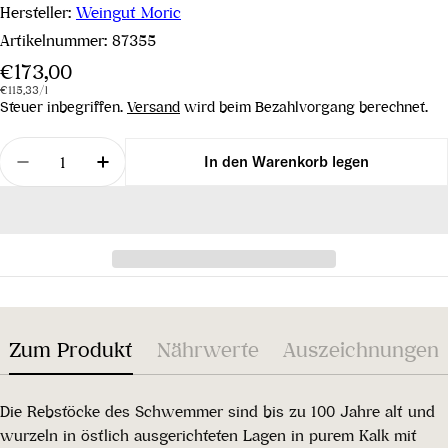
Hersteller:
Weingut Moric
Artikelnummer:
87355
Regulärer
€173,00
Stückpreis
pro
Preis
€115,33
/
l
Steuer inbegriffen.
Versand
wird beim Bezahlvorgang berechnet.
Menge
In den Warenkorb legen
Menge für Blaufränkisch Lutzmannsburg Ried Sc
Menge für Blaufränkisch Lutzmannsbur
Zum Produkt
Nährwerte
Auszeichnungen
Die Rebstöcke des Schwemmer sind bis zu 100 Jahre alt und
wurzeln in östlich ausgerichteten Lagen in purem Kalk mit