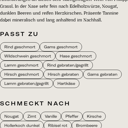
Grassl. In der Nase sehr fein nach Edelholzwürze, Nougat,
dunklen Beeren und reifen Herzkirschen. Präsente Tannine
dabei mineralisch und lang anhaltend im Nachhall.
PASST ZU
Rind geschmort
Gams geschmort
Wildschwein geschmort
Hase geschmort
Lamm geschmort
Rind gebraten/gegrillt
Hirsch geschmort
Hirsch gebraten
Gams gebraten
Lamm gebraten/gegrillt
Hartkäse
SCHMECKT NACH
Nougat
Zimt
Vanille
Pfeffer
Kirsche
Hollerkoch dunkel
Ribisel rot
Brombeere