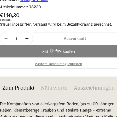
Artikelnummer:
78220
Regulärer
€148,20
Stückpreis
pro
Preis
€98,80
/
l
Steuer inbegriffen.
Versand
wird beim Bezahlvorgang berechnet.
Menge
Ausverkauft
Menge für Reserve 2018 verringern
Menge für Reserve 2018 erhöhen
Weitere Bezahlmöglichkeiten
Zum Produkt
Nährwerte
Auszeichnungen
Die Kombination von allerkargstem Boden, bis zu 50-jährigen
Reben, kleinstbeerige Trauben und steilste Hänge - extreme
Anforderungen an diesen sehr nachgefragten Wein von Philipp