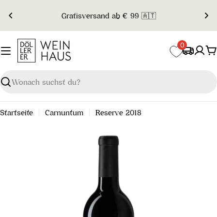
Zum
Gratisversand ab € 99 🇦🇹
Inhalt
springen
0
W
Suchen
Startseite
Carnuntum
Reserve 2018