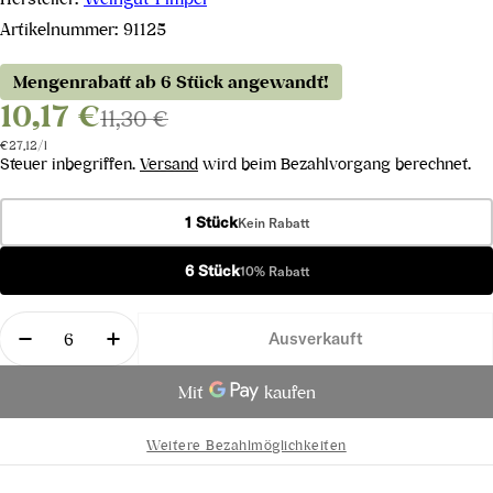
Artikelnummer:
91125
Mengenrabatt ab 6 Stück angewandt!
10,17 €
11,30 €
Stückpreis
pro
€27,12
/
l
Steuer inbegriffen.
Versand
wird beim Bezahlvorgang berechnet.
1 Stück
Kein Rabatt
6 Stück
10% Rabatt
Menge
Ausverkauft
Menge für Zweigelt Selektion 2021 verringern
Menge für Zweigelt Selektion 2021 erhö
Weitere Bezahlmöglichkeiten