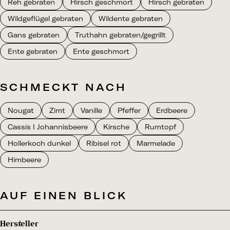
Reh gebraten
Hirsch geschmort
Hirsch gebraten
Wildgeflügel gebraten
Wildente gebraten
Gans gebraten
Truthahn gebraten/gegrillt
Ente gebraten
Ente geschmort
SCHMECKT NACH
Nougat
Zimt
Vanille
Pfeffer
Erdbeere
Cassis I Johannisbeere
Kirsche
Rumtopf
Hollerkoch dunkel
Ribisel rot
Marmelade
Himbeere
AUF EINEN BLICK
Hersteller