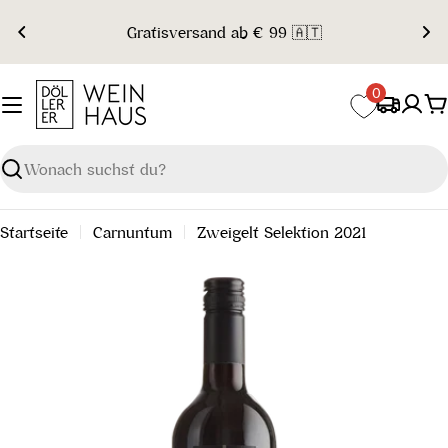
Zum
Gratisversand ab € 99 🇦🇹
Inhalt
springen
0
W
Suchen
Startseite
Carnuntum
Zweigelt Selektion 2021