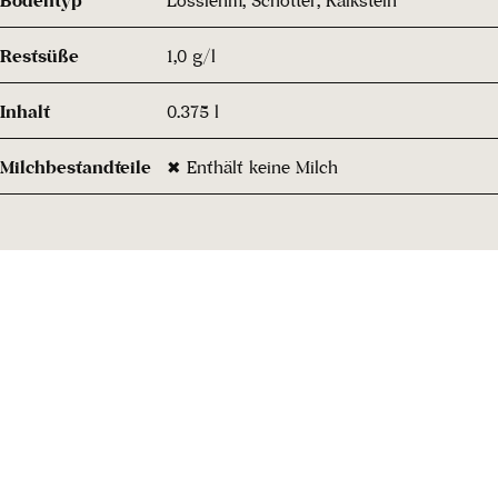
Restsüße
1,0 g/l
Inhalt
0.375 l
Milchbestandteile
✖ Enthält keine Milch