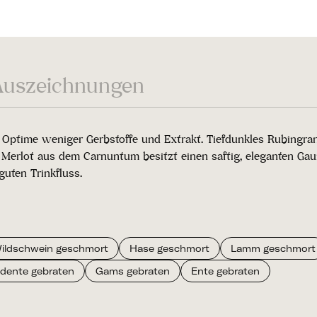
Auszeichnungen
er Optime weniger Gerbstoffe und Extrakt. Tiefdunkles Rubingr
Merlot aus dem Carnuntum besitzt einen saftig, eleganten Gau
uten Trinkfluss.
ildschwein geschmort
Hase geschmort
Lamm geschmort
ldente gebraten
Gams gebraten
Ente gebraten