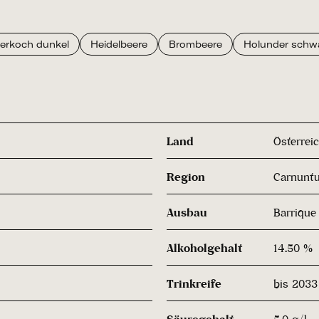
lerkoch dunkel
Heidelbeere
Brombeere
Holunder schw
Land
Österrei
Region
Carnunt
Ausbau
Barrique
Alkoholgehalt
14.50 %
Trinkreife
bis 2033
Säuregehalt
5,0 g/l