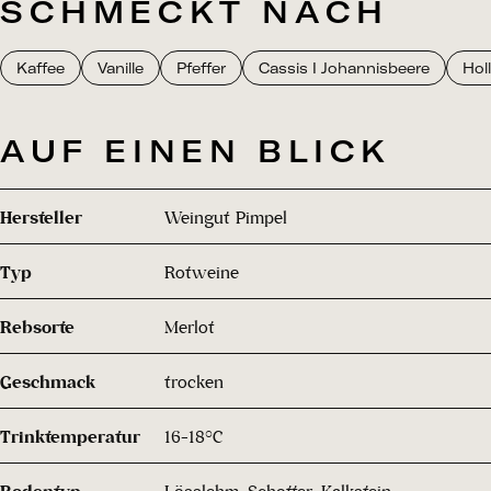
SCHMECKT NACH
Kaffee
Vanille
Pfeffer
Cassis I Johannisbeere
Hol
AUF EINEN BLICK
Hersteller
Weingut Pimpel
Typ
Rotweine
Rebsorte
Merlot
Geschmack
trocken
Trinktemperatur
16-18°C
Bodentyp
Lösslehm, Schotter, Kalkstein