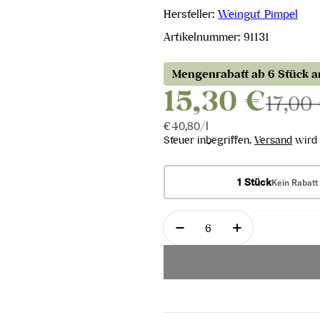
Hersteller:
Weingut Pimpel
Artikelnummer:
91131
Mengenrabatt ab 6 Stück 
15,30 €
17,00
Stückpreis
pro
€40,80
/
l
Steuer inbegriffen.
Versand
wird 
1 Stück
Kein Rabatt
Menge
Menge für Merlot Opti
Menge für Me