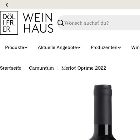
Zum
Inhalt
springen
Suchen
Produkte
Aktuelle Angebote
Produzenten
Win
Startseite
Carnuntum
Merlot Optime 2022