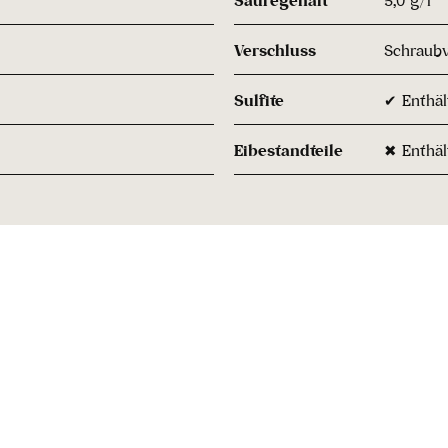
Verschluss
Schraubv
Sulfite
✔ Enthält
Eibestandteile
✖ Enthäl