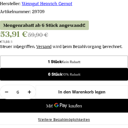
Hersteller:
Weingut Heinrich Gernot
Artikelnummer:
29709
Mengenrabatt ab 6 Stück angewandt!
53,91 €
59,90 €
Stückpreis
pro
€71,88
/
l
Steuer inbegriffen.
Versand
wird beim Bezahlvorgang berechnet.
1 Stück
Kein Rabatt
6 Stück
10% Rabatt
Menge
In den Warenkorb legen
Menge für Blaufränkisch Ried Windener Alter Ber
Menge für Blaufränkisch Ried Windener
Weitere Bezahlmöglichkeiten