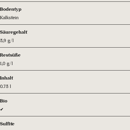
Bodentyp
Kalkstein
Säuregehalt
5,9 g/l
Restsüße
1,0 g/l
Inhalt
0.75 l
Bio
✔
Sulfite