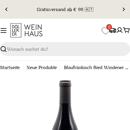
Zum
Gratisversand ab € 99 🇦🇹
Inhalt
springen
0
W
Suchen
Startseite
Neue Produkte
Blaufränkisch Ried Windener Alter Berg Große Reserve G30 Leithaberg DAC 2021