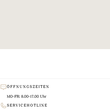
l
u
n
g
:
ÖFFNUNGSZEITEN
MO-FR: 8.00-17.00 Uhr
SERVICEHOTLINE