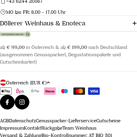
+43 6244 20567
MO bis FR: 8.00 - 17.00 Uhr
Döllerer Weinhaus & Enoteca
ab
€ 99,00
in Österreich & ab
€ 199,00
nach Deutschland
(ausgenommen Genusspackerl, Degustationspakete und
Gutscheinkarterl)
L
Österreich (EUR €)
a
Zahlungsmethoden
n
d
Facebook
Instagram
/
AGB
Datenschutz
Genusspacker-Lieferservice
Gutscheine
R
Impressum
Kontakt
Rückgabe
Team Weinhaus
e
Versand & Zahlung
Bio-Kontrollnummer: AT BIO 501