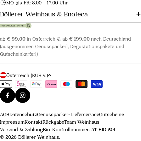
MO bis FR: 8.00 - 17.00 Uhr
Döllerer Weinhaus & Enoteca
ab
€ 99,00
in Österreich & ab
€ 199,00
nach Deutschland
(ausgenommen Genusspackerl, Degustationspakete und
Gutscheinkarterl)
L
Österreich (EUR €)
a
Zahlungsmethoden
n
d
Facebook
Instagram
/
AGB
Datenschutz
Genusspacker-Lieferservice
Gutscheine
R
Impressum
Kontakt
Rückgabe
Team Weinhaus
e
Versand & Zahlung
Bio-Kontrollnummer: AT BIO 501
g
© 2026
Döllerer Weinhaus
.
i