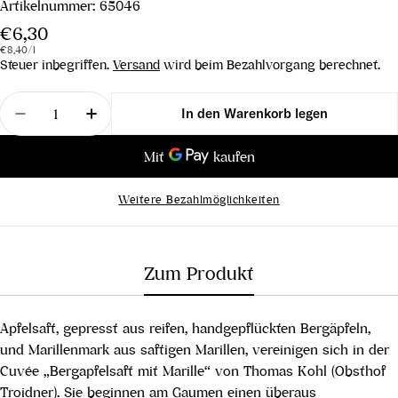
Artikelnummer:
65046
Regulärer
€6,30
Stückpreis
pro
Preis
€8,40
/
l
Steuer inbegriffen.
Versand
wird beim Bezahlvorgang berechnet.
Menge
In den Warenkorb legen
Menge für Bergapfelsaft mit Marille verringern
Menge für Bergapfelsaft mit Marille erh
Weitere Bezahlmöglichkeiten
Zum Produkt
Apfelsaft, gepresst aus reifen, handgepflückten Bergäpfeln,
und Marillenmark aus saftigen Marillen, vereinigen sich in der
Cuvée „Bergapfelsaft mit Marille“ von Thomas Kohl (Obsthof
Troidner). Sie beginnen am Gaumen einen überaus