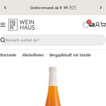
Zum
Gratisversand ab € 99 🇦🇹
Inhalt
springen
0
W
Suchen
Startseite
Alkoholfreies
Bergapfelsaft mit Marille