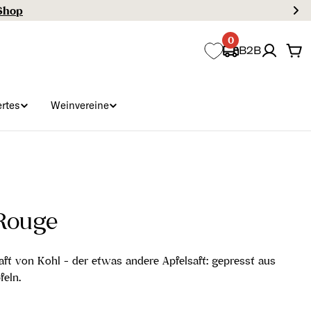
0
B2B
Wa
rtes
Weinvereine
 Rouge
saft von Kohl - der etwas andere Apfelsaft: gepresst aus
feln.