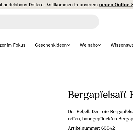
Gratisversand ab € 99 🇦🇹
zer im Fokus
Geschenkideen
Weinabo
Wissenswe
Bergapfelsaft
Der Rebell: Der rote Bergapfel
reifen, handgepflückten Bergäp
Artikelnummer:
65042