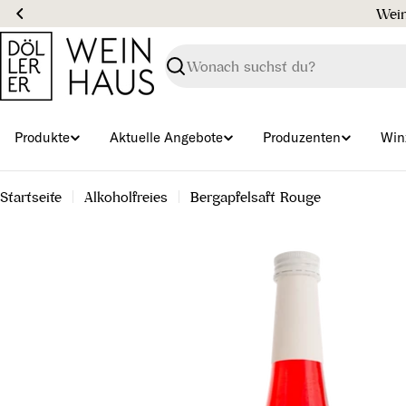
Zum
Inhalt
springen
Suchen
Produkte
Aktuelle Angebote
Produzenten
Win
Startseite
Alkoholfreies
Bergapfelsaft Rouge