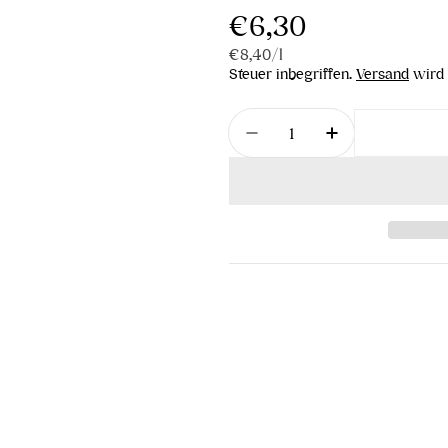
Regulärer
€6,30
Stückpreis
pro
€8,40
/
l
Preis
Steuer inbegriffen.
Versand
wird 
Menge
Menge für Bergapfelsaf
Menge für Be