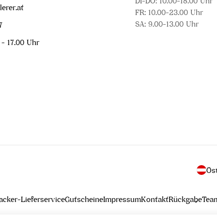
DI-DO: 10.00-18.00 Uhr
erer.at
FR: 10.00-23.00 Uhr
SA: 9.00-13.00 Uhr
7
 - 17.00 Uhr
L
a
cker-Lieferservice
Gutscheine
Impressum
Kontakt
Rückgabe
Tea
n