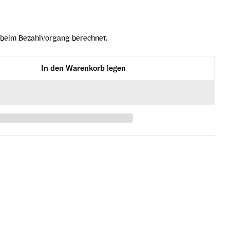
beim Bezahlvorgang berechnet.
In den Warenkorb legen
t Rouge verringern
rgapfelsaft Rouge erhöhen