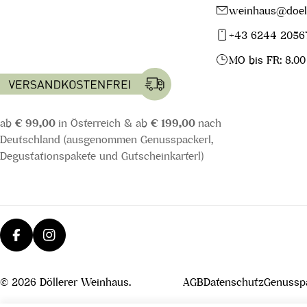
weinhaus@doell
+43 6244 2056
MO bis FR: 8.00
ab
€ 99,00
in Österreich & ab
€ 199,00
nach
Deutschland (ausgenommen Genusspackerl,
Degustationspakete und Gutscheinkarterl)
Facebook
Instagram
© 2026
Döllerer Weinhaus
.
AGB
Datenschutz
Genusspa