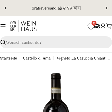
Zum
Gratisversand ab € 99 🇦🇹
Inhalt
springen
0
W
Suchen
Startseite
Castello di Ama
Vigneto La Casuccia Chianti Classico Gran Selezione DOCG 2019