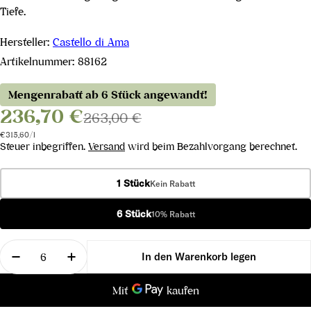
Tiefe.
Hersteller:
Castello di Ama
Artikelnummer:
88162
Mengenrabatt ab 6 Stück angewandt!
236,70 €
263,00 €
Stückpreis
pro
€315,60
/
l
Steuer inbegriffen.
Versand
wird beim Bezahlvorgang berechnet.
1 Stück
Kein Rabatt
6 Stück
10% Rabatt
Menge
In den Warenkorb legen
Menge für Vigneto La Casuccia Chianti Classico 
Menge für Vigneto La Casuccia Chianti 