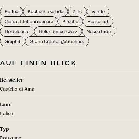
Kaffee
Kochschokolade
Zimt
Vanille
Cassis I Johannisbeere
Kirsche
Ribisel rot
Heidelbeere
Holunder schwarz
Nasse Erde
Graphit
Grüne Kräuter getrocknet
AUF EINEN BLICK
Hersteller
Castello di Ama
Land
Italien
Typ
Rotweine