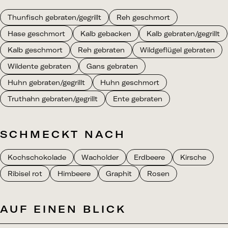
Thunfisch gebraten/gegrillt
Reh geschmort
Hase geschmort
Kalb gebacken
Kalb gebraten/gegrillt
Kalb geschmort
Reh gebraten
Wildgeflügel gebraten
Wildente gebraten
Gans gebraten
Huhn gebraten/gegrillt
Huhn geschmort
Truthahn gebraten/gegrillt
Ente gebraten
SCHMECKT NACH
Kochschokolade
Wacholder
Erdbeere
Kirsche
Ribisel rot
Himbeere
Graphit
Rosen
AUF EINEN BLICK