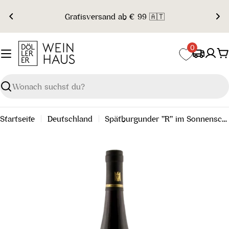
Zum
Gratisversand ab € 99 🇦🇹
Inhalt
springen
0
W
Suchen
Startseite
Deutschland
Spätburgunder "R" im Sonnenschein Grosses Gewächs 2016