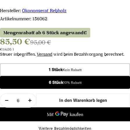
Hersteller:
Ökonomierat Rebholz
Artikelnummer:
156062
Mengenrabatt ab 6 Stück angewandt!
85,50 €
95,00 €
Stückpreis
pro
€114,00
/
l
Steuer inbegriffen.
Versand
wird beim Bezahlvorgang berechnet.
1 Stück
Kein Rabatt
6 Stück
10% Rabatt
Menge
In den Warenkorb legen
Menge für Spätburgunder &quot;R&quot; im Sonn
Menge für Spätburgunder &quot;R&quot
Weitere Bezahlmöglichkeiten