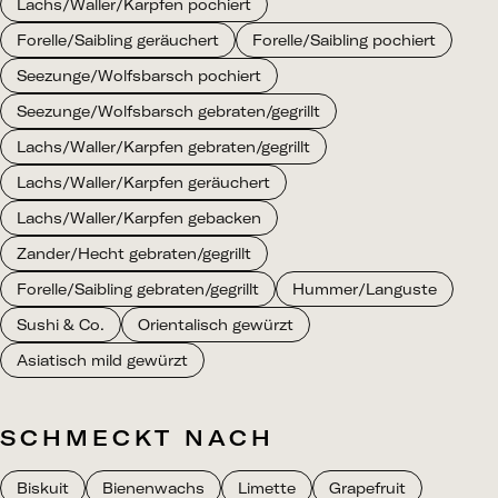
Lachs/Waller/Karpfen pochiert
Forelle/Saibling geräuchert
Forelle/Saibling pochiert
Seezunge/Wolfsbarsch pochiert
Seezunge/Wolfsbarsch gebraten/gegrillt
Lachs/Waller/Karpfen gebraten/gegrillt
Lachs/Waller/Karpfen geräuchert
Lachs/Waller/Karpfen gebacken
Zander/Hecht gebraten/gegrillt
Forelle/Saibling gebraten/gegrillt
Hummer/Languste
Sushi & Co.
Orientalisch gewürzt
Asiatisch mild gewürzt
SCHMECKT NACH
Biskuit
Bienenwachs
Limette
Grapefruit