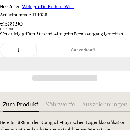
Hersteller:
Weingut Dr. Bürklin-Wolf
Artikelnummer:
174026
Regulärer
€539,90
Stückpreis
pro
Preis
€359,93
/
l
Steuer inbegriffen.
Versand
wird beim Bezahlvorgang berechnet.
Menge
Ausverkauft
Menge für Riesling Kirchenstück G.C. 2018 verrin
Menge für Riesling Kirchenstück G.C. 2
Zum Produkt
Nährwerte
Auszeichnungen
Bereits 1828 in der Königlich-Bayrischen Lagenklassifikation
alleinig mit der höchsten Punktzahl bewertete, ist das