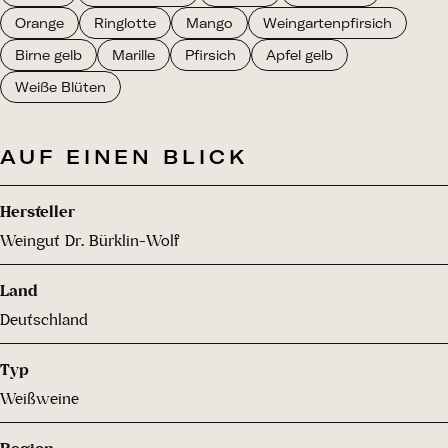
Orange
Ringlotte
Mango
Weingartenpfirsich
Birne gelb
Marille
Pfirsich
Apfel gelb
Weiße Blüten
AUF EINEN BLICK
Hersteller
Weingut Dr. Bürklin-Wolf
Land
Deutschland
Typ
Weißweine
Region