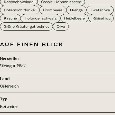
Kochschokolade
Cassis I Johannisbeere
Hollerkoch dunkel
Brombeere
Orange
Zwetschke
Kirsche
Holunder schwarz
Heidelbeere
Ribisel rot
Grüne Kräuter getrocknet
Olive
AUF EINEN BLICK
Hersteller
Weingut Pöckl
Land
Österreich
Typ
Rotweine