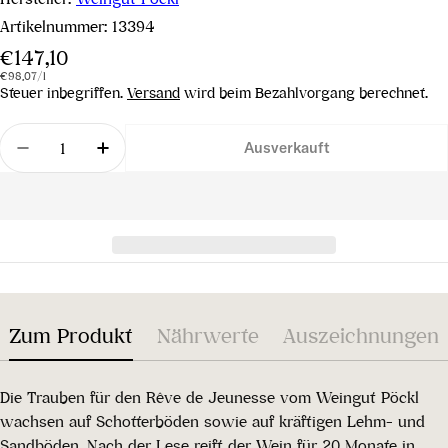
Artikelnummer:
13394
Regulärer
€147,10
Stückpreis
pro
Preis
€98,07
/
l
Steuer inbegriffen.
Versand
wird beim Bezahlvorgang berechnet.
Menge
Ausverkauft
Menge für Reve de Jeunesse 2018 verringern
Menge für Reve de Jeunesse 2018 erhöh
Zum Produkt
Nährwerte
Auszeichnungen
Die Trauben für den Rêve de Jeunesse vom Weingut Pöckl
wachsen auf Schotterböden sowie auf kräftigen Lehm- und
Sandböden. Nach der Lese reift der Wein für 20 Monate in