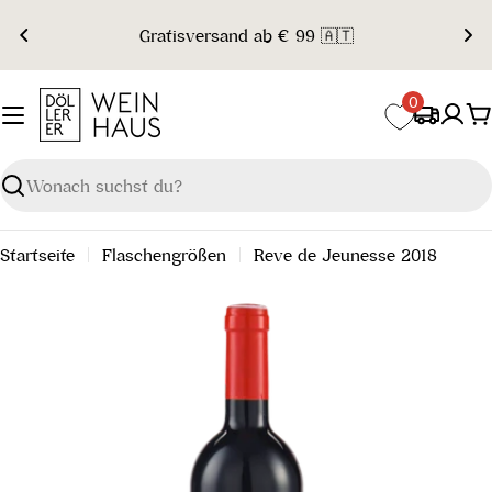
Zum
Gratisversand ab € 99 🇦🇹
Inhalt
springen
0
W
Suchen
Startseite
Flaschengrößen
Reve de Jeunesse 2018