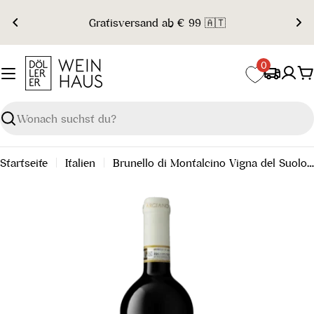
Zum
Gratisversand ab € 99 🇦🇹
Inhalt
springen
0
W
Suchen
Startseite
Italien
Brunello di Montalcino Vigna del Suolo DOCG 2018