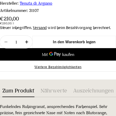
Hersteller:
Tenuta di Argiano
Artikelnummer:
31107
Regulärer
€210,00
Stückpreis
pro
Preis
€280,00
/
l
Steuer inbegriffen.
Versand
wird beim Bezahlvorgang berechnet.
Menge
In den Warenkorb legen
Menge für Brunello di Montalcino Vigna del Suol
Menge für Brunello di Montalcino Vigna
Weitere Bezahlmöglichkeiten
Zum Produkt
Nährwerte
Auszeichnungen
Funkelndes Rubingranat, ansprechendes Farbenspiel. Sehr
präzise, fein gezeichnete Nase mit Noten nach Blutorange,