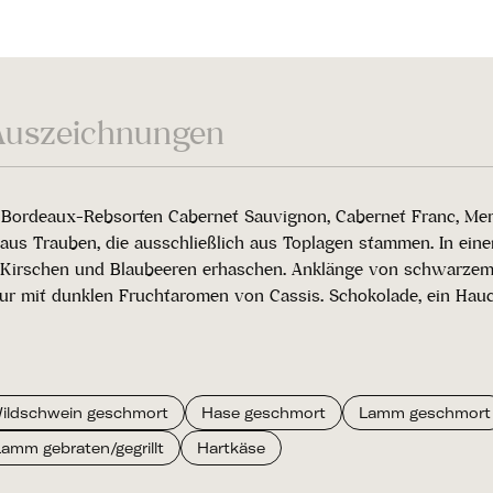
Auszeichnungen
n Bordeaux-Rebsorten Cabernet Sauvignon, Cabernet Franc, Mer
 aus Trauben, die ausschließlich aus Toplagen stammen. In eine
 Kirschen und Blaubeeren erhaschen. Anklänge von schwarzem P
tur mit dunklen Fruchtaromen von Cassis. Schokolade, ein Hau
ildschwein geschmort
Hase geschmort
Lamm geschmort
Lamm gebraten/gegrillt
Hartkäse