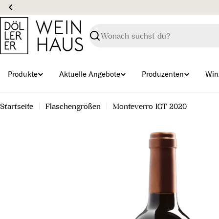
Zum
Inhalt
springen
Suchen
Produkte
Aktuelle Angebote
Produzenten
Win
Startseite
Flaschengrößen
Monteverro IGT 2020