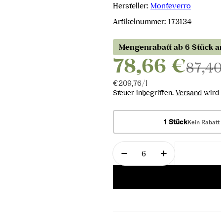
Hersteller:
Monteverro
Artikelnummer:
173134
Mengenrabatt ab 6 Stück 
78,66 €
87,4
Stückpreis
pro
€209,76
/
l
Steuer inbegriffen.
Versand
wird 
1 Stück
Kein Rabatt
Menge
Menge für Monteverro 
Menge für Mo