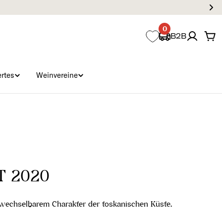
0
B2B
Wa
rtes
Weinvereine
T 2020
wechselbarem Charakter der toskanischen Küste.