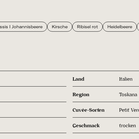
ssis I Johannisbeere
Kirsche
Ribisel rot
Heidelbeere
Land
Italien
Region
Toskana
Cuvée-Sorten
Petit Ve
Geschmack
trocken