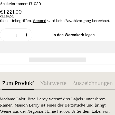
Artikelnummer:
171020
Regulärer
€1.221,00
Stückpreis
pro
Preis
€1.628,00
/
l
Steuer inbegriffen.
Versand
wird beim Bezahlvorgang berechnet.
Menge
In den Warenkorb legen
Menge für Savigny Lès Beaune AC 1999 verringer
Menge für Savigny Lès Beaune AC 1999 
Zum Produkt
Nährwerte
Auszeichnungen
Madame Lalou Bize-Leroy vereint drei Labels unter ihrem
Namen. Maison Leroy ist eines der Herzstücke und bringt
Weine aus der Négociant Linie hervor. Unter dem Label von