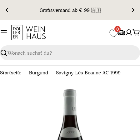
Zum
Gratisversand ab € 99 🇦🇹
Inhalt
springen
0
W
Suchen
Startseite
Burgund
Savigny Lès Beaune AC 1999