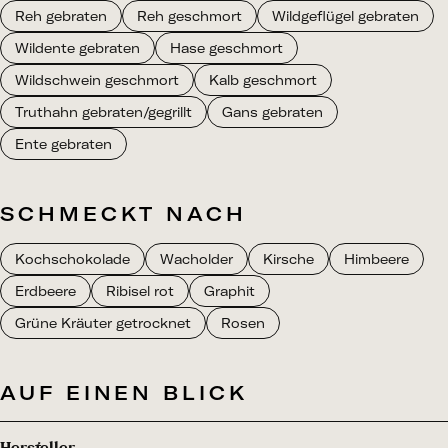
Reh gebraten
Reh geschmort
Wildgeflügel gebraten
Wildente gebraten
Hase geschmort
Wildschwein geschmort
Kalb geschmort
Truthahn gebraten/gegrillt
Gans gebraten
Ente gebraten
SCHMECKT NACH
Kochschokolade
Wacholder
Kirsche
Himbeere
Erdbeere
Ribisel rot
Graphit
Grüne Kräuter getrocknet
Rosen
AUF EINEN BLICK
Hersteller