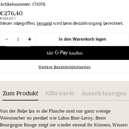
Artikelnummer:
171076
Regulärer
€276,40
Stückpreis
pro
Preis
€368,53
/
l
Steuer inbegriffen.
Versand
wird beim Bezahlvorgang berechnet.
Menge
In den Warenkorb legen
Menge für Bourgogne Rouge AC 2018 verringern
Menge für Bourgogne Rouge AC 2018 er
Weitere Bezahlmöglichkeiten
Zum Produkt
Nährwerte
Auszeichnungen
Von der Rebe bis in die Flasche sind nur ganz wenige
Weinmacher so penibel wie Lalou Bize-Leroy. Beim
Bourgogne Rouge zeigt sie wieder einmal ihr Können, Wissen