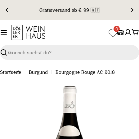
Zum
Gratisversand ab € 99 🇦🇹
Inhalt
springen
0
W
Suchen
Startseite
Burgund
Bourgogne Rouge AC 2018