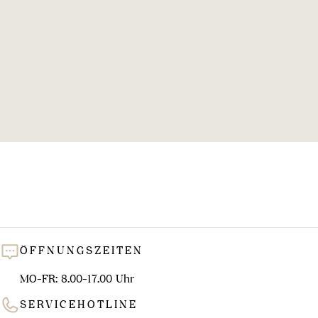
l
u
n
g
:
ÖFFNUNGSZEITEN
MO-FR: 8.00-17.00 Uhr
SERVICEHOTLINE