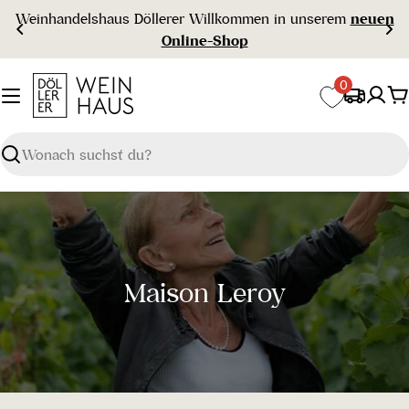
Zum
Weinhandelshaus Döllerer Willkommen in unserem
neuen
Inhalt
Online-Shop
springen
0
W
Suchen
S
Maison Leroy
a
m
m