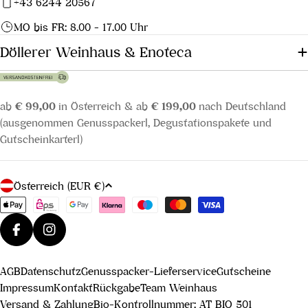
+43 6244 20567
MO bis FR: 8.00 - 17.00 Uhr
Döllerer Weinhaus & Enoteca
ab
€ 99,00
in Österreich & ab
€ 199,00
nach Deutschland
(ausgenommen Genusspackerl, Degustationspakete und
Gutscheinkarterl)
L
Österreich (EUR €)
a
Zahlungsmethoden
n
d
Facebook
Instagram
/
AGB
Datenschutz
Genusspacker-Lieferservice
Gutscheine
R
Impressum
Kontakt
Rückgabe
Team Weinhaus
e
Versand & Zahlung
Bio-Kontrollnummer: AT BIO 501