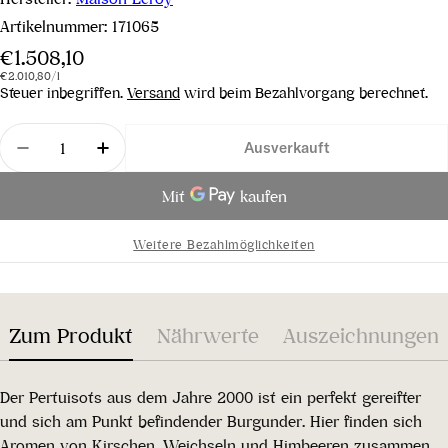
Artikelnummer:
171065
Regulärer
€1.508,10
Stückpreis
pro
Preis
€2.010,80
/
l
Steuer inbegriffen.
Versand
wird beim Bezahlvorgang berechnet.
Menge
Ausverkauft
Menge für Beaune 1er Cru Pertuisots 2000 verrin
Menge für Beaune 1er Cru Pertuisots 2
Weitere Bezahlmöglichkeiten
Zum Produkt
Nährwerte
Auszeichnungen
Der Pertuisots aus dem Jahre 2000 ist ein perfekt gereifter
und sich am Punkt befindender Burgunder. Hier finden sich
Aromen von Kirschen, Weichseln und Himbeeren zusammen