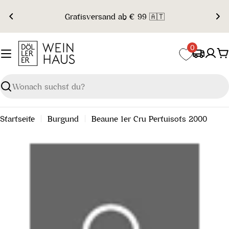
Zum
Gratisversand ab € 99 🇦🇹
Inhalt
springen
0
W
Suchen
Startseite
Burgund
Beaune 1er Cru Pertuisots 2000