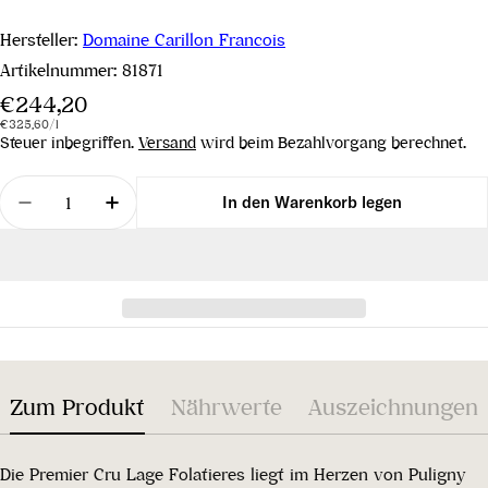
Hersteller:
Domaine Carillon Francois
Artikelnummer:
81871
Regulärer
€244,20
Stückpreis
pro
Preis
€325,60
/
l
Steuer inbegriffen.
Versand
wird beim Bezahlvorgang berechnet.
Menge
In den Warenkorb legen
Menge für Puligny Montrachet 1er Cru Les Folatie
Menge für Puligny Montrachet 1er Cru L
Zum Produkt
Nährwerte
Auszeichnungen
Die Premier Cru Lage Folatieres liegt im Herzen von Puligny