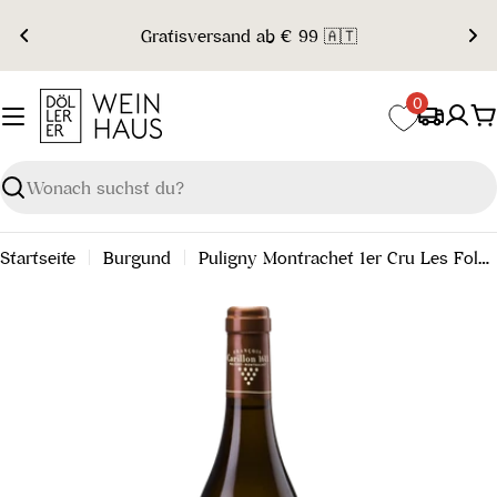
Zum
Gratisversand ab € 99 🇦🇹
Inhalt
springen
0
W
Suchen
Startseite
Burgund
Puligny Montrachet 1er Cru Les Folatieres 2023