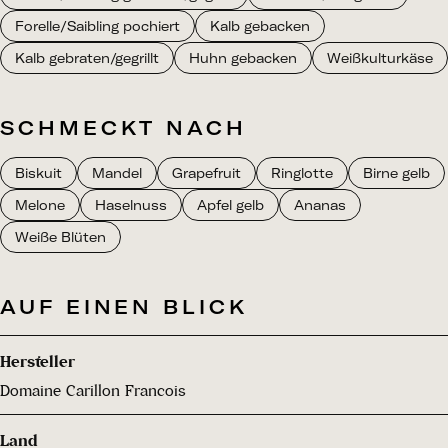
Forelle/Saibling pochiert
Kalb gebacken
Kalb gebraten/gegrillt
Huhn gebacken
Weißkulturkäse
SCHMECKT NACH
Biskuit
Mandel
Grapefruit
Ringlotte
Birne gelb
Melone
Haselnuss
Apfel gelb
Ananas
Weiße Blüten
AUF EINEN BLICK
Hersteller
Domaine Carillon Francois
Land