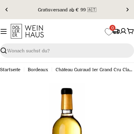
Zum
Gratisversand ab € 99 🇦🇹
Inhalt
springen
0
W
Suchen
Startseite
Bordeaux
Château Guiraud 1er Grand Cru Classé 2014