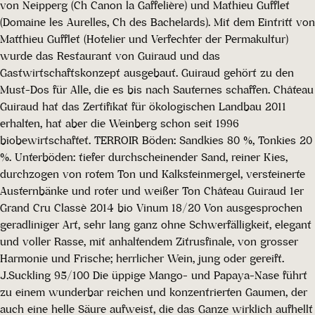
von Neipperg (Ch Canon la Gaffelière) und Mathieu Gufflet
(Domaine les Aurelles, Ch des Bachelards). Mit dem Eintritt von
Matthieu Gufflet (Hotelier und Verfechter der Permakultur)
wurde das Restaurant von Guiraud und das
Gastwirtschaftskonzept ausgebaut. Guiraud gehört zu den
Must-Dos für Alle, die es bis nach Sauternes schaffen. Château
Guiraud hat das Zertifikat für ökologischen Landbau 2011
erhalten, hat aber die Weinberg schon seit 1996
biobewirtschaftet. TERROIR Böden: Sandkies 80 %, Tonkies 20
%. Unterböden: tiefer durchscheinender Sand, reiner Kies,
durchzogen von rotem Ton und Kalksteinmergel, versteinerte
Austernbänke und roter und weißer Ton Château Guiraud 1er
Grand Cru Classè 2014 bio Vinum 18/20 Von ausgesprochen
geradliniger Art, sehr lang ganz ohne Schwerfälligkeit, elegant
und voller Rasse, mit anhaltendem Zitrusfinale, von grosser
Harmonie und Frische; herrlicher Wein, jung oder gereift.
J.Suckling 95/100 Die üppige Mango- und Papaya-Nase führt
zu einem wunderbar reichen und konzentrierten Gaumen, der
auch eine helle Säure aufweist, die das Ganze wirklich aufhellt