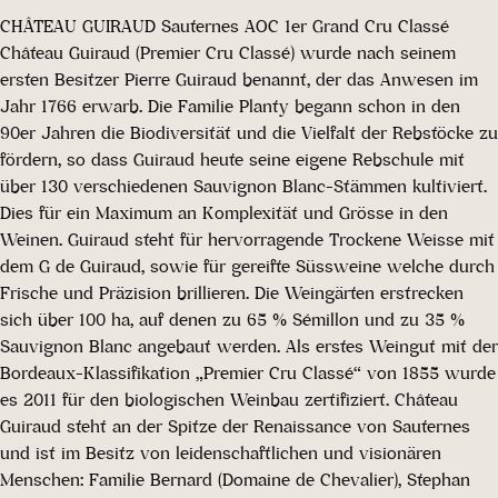
CHÂTEAU GUIRAUD Sauternes AOC 1er Grand Cru Classé
Château Guiraud (Premier Cru Classé) wurde nach seinem
ersten Besitzer Pierre Guiraud benannt, der das Anwesen im
Jahr 1766 erwarb. Die Familie Planty begann schon in den
90er Jahren die Biodiversität und die Vielfalt der Rebstöcke zu
fördern, so dass Guiraud heute seine eigene Rebschule mit
über 130 verschiedenen Sauvignon Blanc-Stämmen kultiviert.
Dies für ein Maximum an Komplexität und Grösse in den
Weinen. Guiraud steht für hervorragende Trockene Weisse mit
dem G de Guiraud, sowie für gereifte Süssweine welche durch
Frische und Präzision brillieren. Die Weingärten erstrecken
sich über 100 ha, auf denen zu 65 % Sémillon und zu 35 %
Sauvignon Blanc angebaut werden. Als erstes Weingut mit der
Bordeaux-Klassifikation „Premier Cru Classé“ von 1855 wurde
es 2011 für den biologischen Weinbau zertifiziert. Château
Guiraud steht an der Spitze der Renaissance von Sauternes
und ist im Besitz von leidenschaftlichen und visionären
Menschen: Familie Bernard (Domaine de Chevalier), Stephan