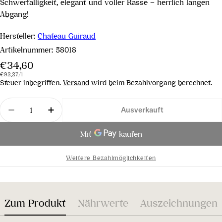
Schwerfälligkeit, elegant und voller Rasse – herrlich langen
Abgang!
Hersteller:
Chateau Guiraud
Artikelnummer:
58018
Regulärer
€34,60
Stückpreis
pro
Preis
€92,27
/
l
Steuer inbegriffen.
Versand
wird beim Bezahlvorgang berechnet.
Menge
Ausverkauft
Menge für Château Guiraud 1er Grand Cru Classé 
Menge für Château Guiraud 1er Grand C
Weitere Bezahlmöglichkeiten
Zum Produkt
Nährwerte
Auszeichnungen