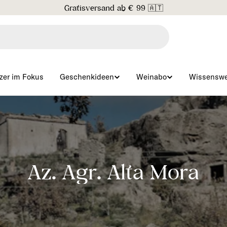
Gratisversand ab € 99 🇦🇹
zer im Fokus
Geschenkideen
Weinabo
Wissenswe
S
Az. Agr. Alta Mora
a
m