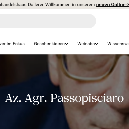
zer im Fokus
Geschenkideen
Weinabo
Wissenswe
S
Az. Agr. Passopisciaro
a
m