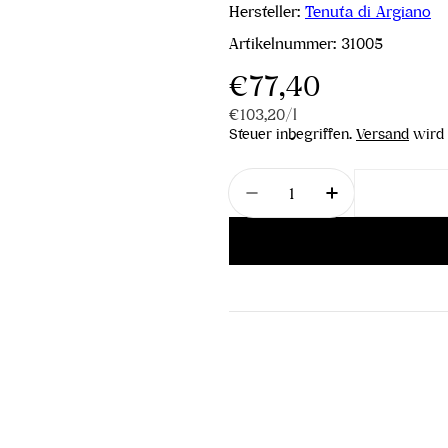
Hersteller:
Tenuta di Argiano
Artikelnummer:
31005
Regulärer
€77,40
Stückpreis
pro
€103,20
/
l
Preis
Steuer inbegriffen.
Versand
wird 
Menge
Menge für Solengo IGT 
Menge für So