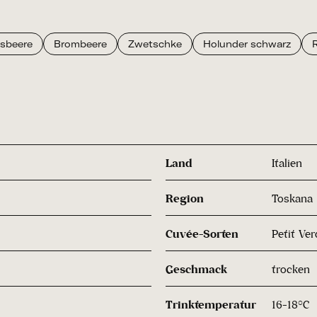
isbeere
Brombeere
Zwetschke
Holunder schwarz
R
Land
Italien
Region
Toskana
Cuvée-Sorten
Petit Ve
Geschmack
trocken
Trinktemperatur
16-18°C