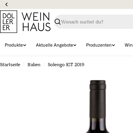
Zum
Inhalt
springen
Suchen
Produkte
Aktuelle Angebote
Produzenten
Win
Startseite
Italien
Solengo IGT 2019