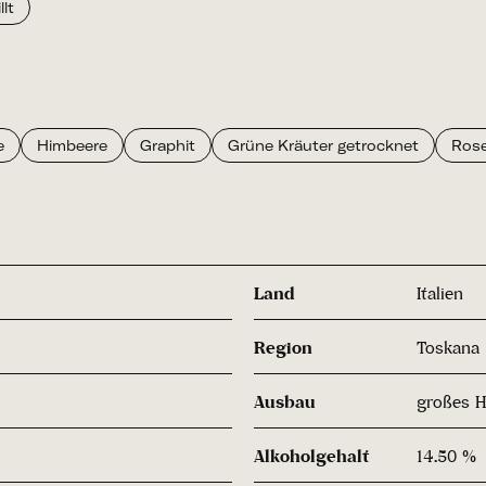
lt
e
Himbeere
Graphit
Grüne Kräuter getrocknet
Ros
Land
Italien
Region
Toskana
Ausbau
großes H
Alkoholgehalt
14.50 %