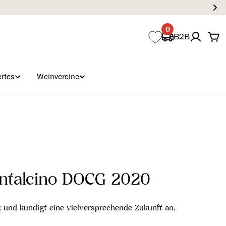
0
B2B
Wa
rtes
Weinvereine
ontalcino DOCG 2020
z und kündigt eine vielversprechende Zukunft an.