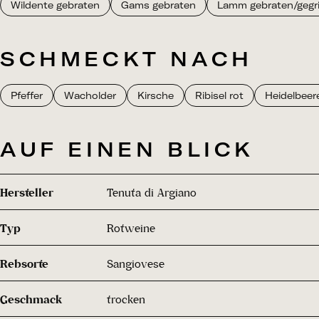
Wildente gebraten
Gams gebraten
Lamm gebraten/gegril
SCHMECKT NACH
Pfeffer
Wacholder
Kirsche
Ribisel rot
Heidelbeer
AUF EINEN BLICK
Hersteller
Tenuta di Argiano
Typ
Rotweine
Rebsorte
Sangiovese
Geschmack
trocken