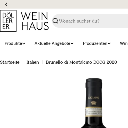
Zum
Inhalt
springen
Suchen
Produkte
Aktuelle Angebote
Produzenten
Win
Startseite
Italien
Brunello di Montalcino DOCG 2020