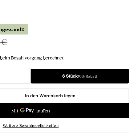
angewandt!
 €
beim Bezahlvorgang berechnet.
6 Stück
10% Rabatt
In den Warenkorb legen
 Montalcino DOCG 2020 verringern
unello di Montalcino DOCG 2020 erhöhen
Weitere Bezahlmöglichkeiten