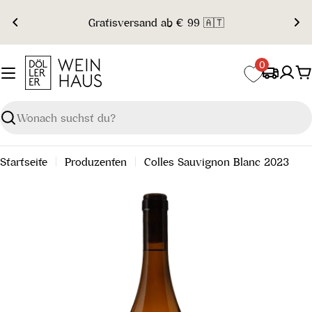
Zum
Gratisversand ab € 99 🇦🇹
Inhalt
springen
0
W
Suchen
Startseite
Produzenten
Colles Sauvignon Blanc 2023