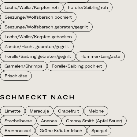
Lachs/Waller/Karpfen roh
Forelle/Saibling roh
Seezunge/Wolfsbarsch pochiert
Seezunge/Wolfsbarsch gebraten/gegrillt
Lachs/Waller/Karpfen gebacken
Zander/Hecht gebraten/gegrillt
Forelle/Saibling gebraten/gegrillt
Hummer/Languste
Garnelen/Shrimps
Forelle/Saibling pochiert
Frischkäse
SCHMECKT NACH
Limette
Maracuja
Grapefruit
Melone
Stachelbeere
Ananas
Granny Smith (Apfel Sauer)
Brennnessel
Grüne Kräuter frisch
Spargel