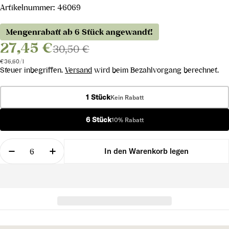
Artikelnummer:
46069
Mengenrabatt ab 6 Stück angewandt!
27,45 €
30,50 €
Stückpreis
pro
€36,60
/
l
Steuer inbegriffen.
Versand
wird beim Bezahlvorgang berechnet.
1 Stück
Kein Rabatt
6 Stück
10% Rabatt
Menge
In den Warenkorb legen
Menge für Colles Sauvignon Blanc 2023 verringer
Menge für Colles Sauvignon Blanc 2023