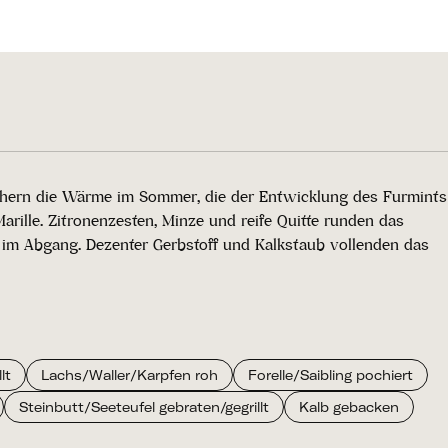
ichern die Wärme im Sommer, die der Entwicklung des Furmints
rille. Zitronenzesten, Minze und reife Quitte runden das
 im Abgang. Dezenter Gerbstoff und Kalkstaub vollenden das
lt
Lachs/Waller/Karpfen roh
Forelle/Saibling pochiert
Steinbutt/Seeteufel gebraten/gegrillt
Kalb gebacken