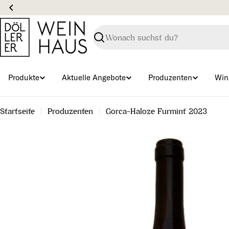
Zum
Inhalt
springen
Suchen
Produkte
Aktuelle Angebote
Produzenten
Win
Startseite
Produzenten
Gorca-Haloze Furmint 2023