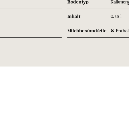
Bodentyp
Kalkmerg
Inhalt
0.75 l
Milchbestandteile
✖ Enthäl