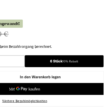
angewandt!
0 €
beim Bezahlvorgang berechnet.
6 Stück
10% Rabatt
In den Warenkorb legen
e Furmint 2023 verringern
rca-Haloze Furmint 2023 erhöhen
Weitere Bezahlmöglichkeiten