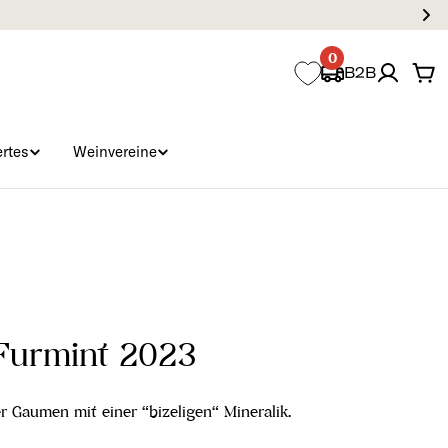
0
B2B
Wa
rtes
Weinvereine
Furmint 2023
r Gaumen mit einer “bizeligen“ Mineralik.