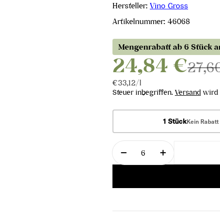
Hersteller:
Vino Gross
Artikelnummer:
46068
Mengenrabatt ab 6 Stück 
24,84 €
27,6
Stückpreis
pro
€33,12
/
l
Steuer inbegriffen.
Versand
wird 
1 Stück
Kein Rabatt
Menge
Menge für Gorca-Haloz
Menge für Go