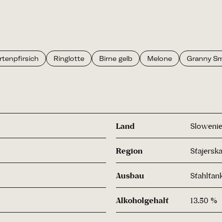
tenpfirsich
Ringlotte
Birne gelb
Melone
Granny Smi
Land
Sloweni
Region
Stajerska
Ausbau
Stahltan
Alkoholgehalt
13.50 %