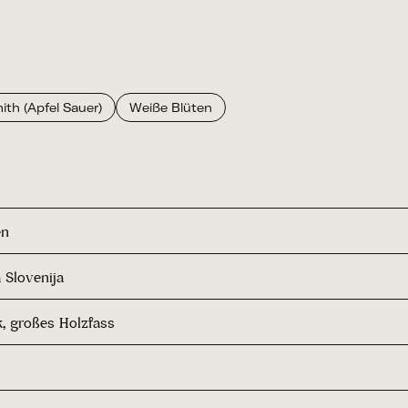
th (Apfel Sauer)
Weiße Blüten
en
 Slovenija
k, großes Holzfass