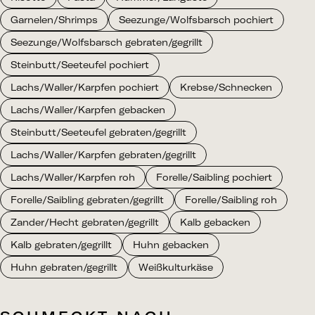
Garnelen/Shrimps
Seezunge/Wolfsbarsch pochiert
Seezunge/Wolfsbarsch gebraten/gegrillt
Steinbutt/Seeteufel pochiert
Lachs/Waller/Karpfen pochiert
Krebse/Schnecken
Lachs/Waller/Karpfen gebacken
Steinbutt/Seeteufel gebraten/gegrillt
Lachs/Waller/Karpfen gebraten/gegrillt
Lachs/Waller/Karpfen roh
Forelle/Saibling pochiert
Forelle/Saibling gebraten/gegrillt
Forelle/Saibling roh
Zander/Hecht gebraten/gegrillt
Kalb gebacken
Kalb gebraten/gegrillt
Huhn gebacken
Huhn gebraten/gegrillt
Weißkulturkäse