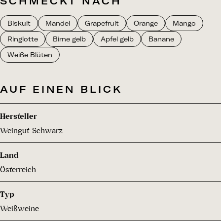
SCHMECKT NACH
Biskuit
Mandel
Grapefruit
Orange
Mango
Ringlotte
Birne gelb
Apfel gelb
Banane
Weiße Blüten
AUF EINEN BLICK
Hersteller
Weingut Schwarz
Land
Österreich
Typ
Weißweine