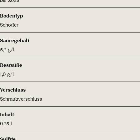
Bodentyp
Schotter
Säuregehalt
5,7 g/l
Restsüße
1,0 g/l
Verschluss
Schraubverschluss
Inhalt
0.75 l
Sulfite