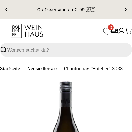
Zum
Gratisversand ab € 99 🇦🇹
Inhalt
springen
0
W
Suchen
Startseite
Neusiedlersee
Chardonnay "Butcher" 2023