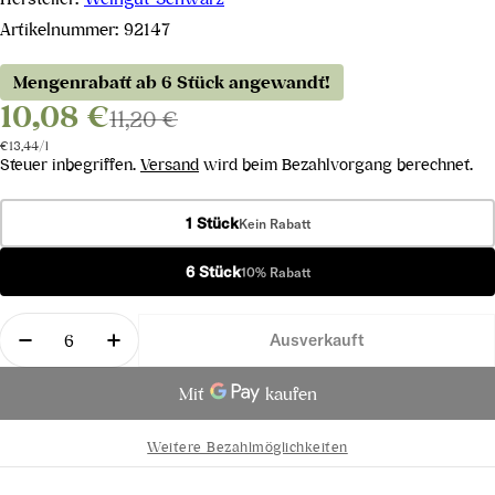
Artikelnummer:
92147
Mengenrabatt ab 6 Stück angewandt!
10,08 €
11,20 €
Stückpreis
pro
€13,44
/
l
Steuer inbegriffen.
Versand
wird beim Bezahlvorgang berechnet.
1 Stück
Kein Rabatt
6 Stück
10% Rabatt
Menge
Ausverkauft
Menge für Chardonnay &quot;Butcher&quot; 2023
Menge für Chardonnay &quot;Butcher&q
Weitere Bezahlmöglichkeiten