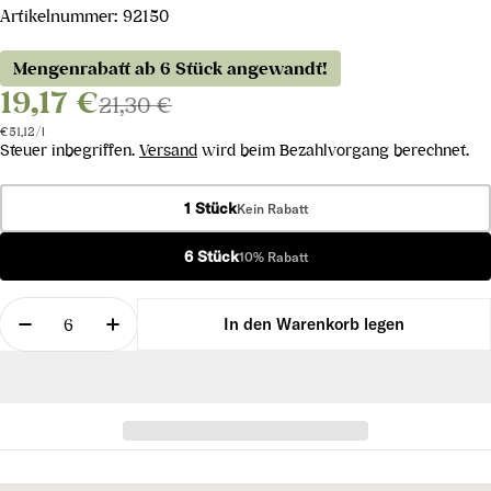
Artikelnummer:
92150
Mengenrabatt ab 6 Stück angewandt!
19,17 €
21,30 €
Stückpreis
pro
€51,12
/
l
Steuer inbegriffen.
Versand
wird beim Bezahlvorgang berechnet.
1 Stück
Kein Rabatt
6 Stück
10% Rabatt
Menge
In den Warenkorb legen
Menge für Schwarz Weiss 2023 verringern
Menge für Schwarz Weiss 2023 erhöhen