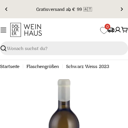
Zum
Gratisversand ab € 99 🇦🇹
Inhalt
springen
0
W
Suchen
Startseite
Flaschengrößen
Schwarz Weiss 2023