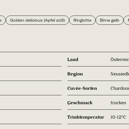
e
Golden delicious (Apfel süß)
Ringlotte
Birne gelb
Land
Österrei
Region
Neusiedl
Cuvée-Sorten
Chardonn
Geschmack
trocken
Trinktemperatur
10-12°C