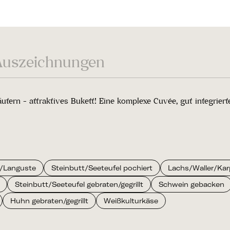
Auszeichnungen
äutern - attraktives Bukett! Eine komplexe Cuvée, gut integri
/Languste
Steinbutt/Seeteufel pochiert
Lachs/Waller/Kar
Steinbutt/Seeteufel gebraten/gegrillt
Schwein gebacken
Huhn gebraten/gegrillt
Weißkulturkäse