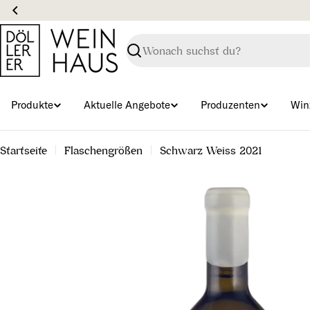
Zum
Inhalt
springen
Suchen
Produkte
Aktuelle Angebote
Produzenten
Win
Startseite
Flaschengrößen
Schwarz Weiss 2021