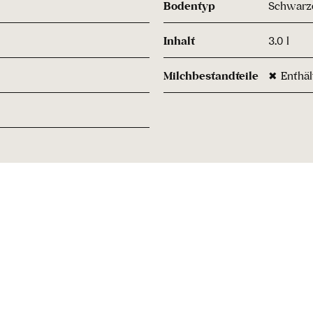
Bodentyp
Schwarze
Inhalt
3.0 l
Milchbestandteile
✖ Enthäl