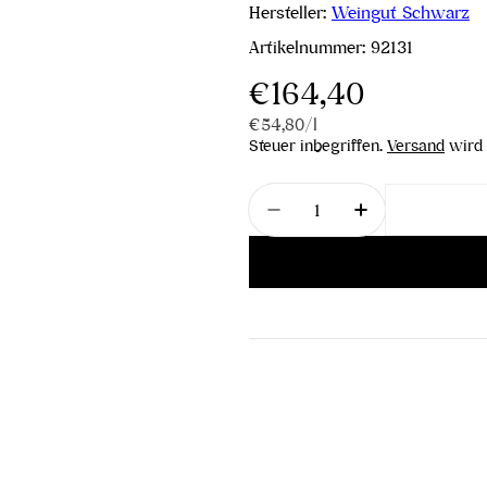
Hersteller:
Weingut Schwarz
Artikelnummer:
92131
Regulärer
€164,40
Stückpreis
pro
€54,80
/
l
Preis
Steuer inbegriffen.
Versand
wird 
Menge
Menge für Schwarz Wei
Menge für Sc