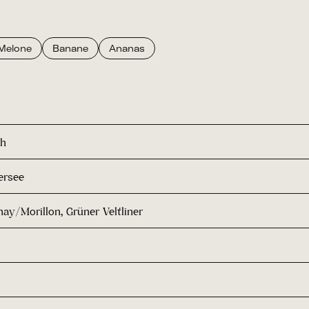
Melone
Banane
Ananas
ch
ersee
ay/Morillon, Grüner Veltliner